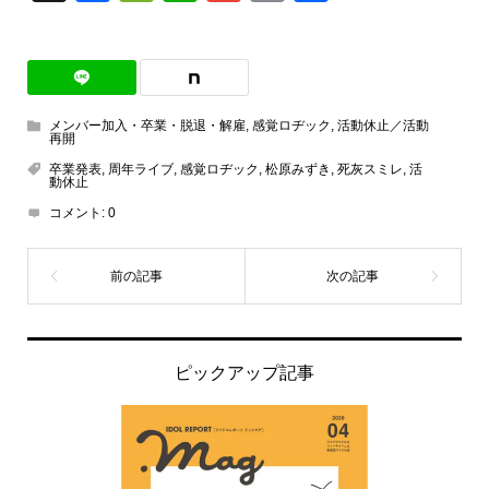
有
メンバー加入・卒業・脱退・解雇
,
感覚ロヂック
,
活動休止／活動
再開
卒業発表
,
周年ライブ
,
感覚ロヂック
,
松原みずき
,
死灰スミレ
,
活
動休止
コメント:
0
ピックアップ記事