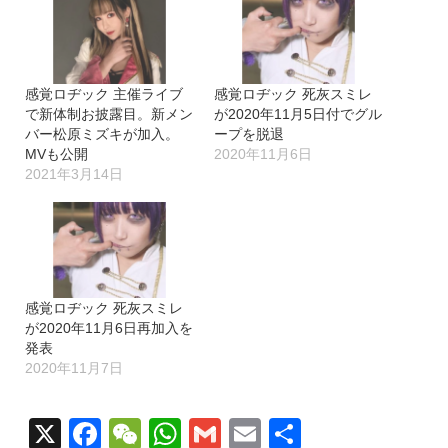
感覚ロヂック 主催ライブ
感覚ロヂック 死灰スミレ
で新体制お披露目。新メン
が2020年11月5日付でグル
バー松原ミズキが加入。
ープを脱退
MVも公開
2020年11月6日
2021年3月14日
感覚ロヂック 死灰スミレ
が2020年11月6日再加入を
発表
2020年11月7日
X
Facebook
WeChat
WhatsApp
Gmail
Email
共