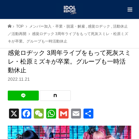
TOP
メンバー加入・卒業・脱退・解雇
,
感覚ロヂック
,
活動休止
／活動再開
感覚ロヂック 3周年ライブをもって死灰スミレ・松原ミズ
キが卒業。グループも一時活動休止
感覚ロヂック 3周年ライブをもって死灰スミ
レ・松原ミズキが卒業。グループも一時活
動休止
2022.11.21
X
Facebook
WeChat
WhatsApp
Gmail
Email
共
有