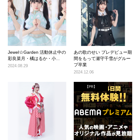
Jewel☆Garden 活動休止中の
あの歌のせい プレデビュー期
彩良菜月・橘はるか・小...
間をもって瀬守千雪がグルー
プ卒業
2024.08.29
2024.12.06
【PR】