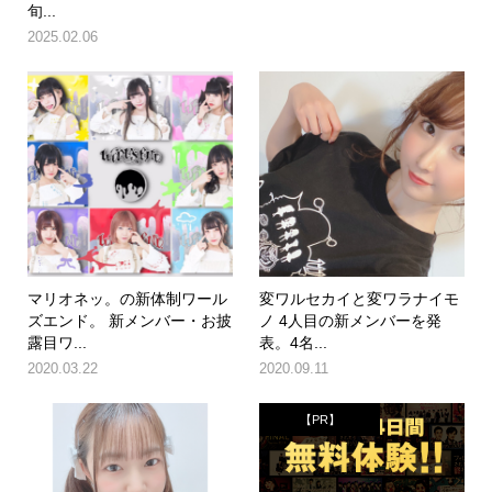
旬...
2025.02.06
マリオネッ。の新体制ワール
変ワルセカイと変ワラナイモ
ズエンド。 新メンバー・お披
ノ 4人目の新メンバーを発
露目ワ...
表。4名...
2020.03.22
2020.09.11
【PR】