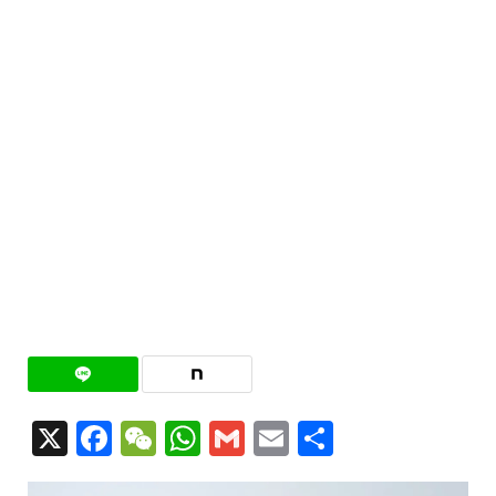
X
Facebook
WeChat
WhatsApp
Gmail
Email
共
有