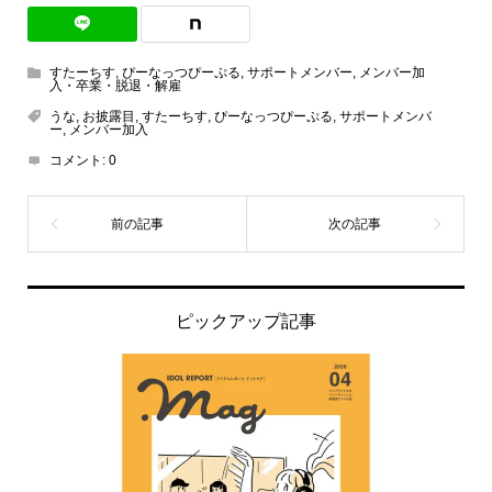
すたーちす
,
ぴーなっつぴーぷる
,
サポートメンバー
,
メンバー加
入・卒業・脱退・解雇
うな
,
お披露目
,
すたーちす
,
ぴーなっつぴーぷる
,
サポートメンバ
ー
,
メンバー加入
コメント:
0
ピックアップ記事