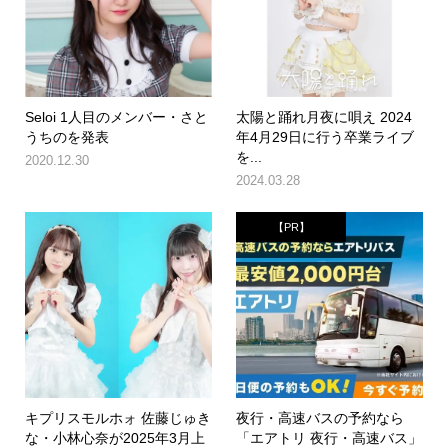
Seloi 1人目のメンバー・さと
太陽と踊れ月夜に唄え 2024
うちのを発表
年4月29日に行う卒業ライブ
を...
2020.12.30
2024.03.28
【PR】
キプリスモルホォ 佐藤じゅき
夜行・高速バスの予約なら
な・小林心奈が2025年3月上
「エアトリ 夜行・高速バス」