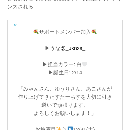
ンスされる。
サポートメンバー加入
▶︎うな
@_uxnxa_
▶︎担当カラー: 白
▶︎誕生日: 2/14
「みゃんさん、ゆうりさん、あこさんが
作り上げてきたすたーちすを大切に引き
継いで頑張ります。
よろしくお願いします！」
お披露目
▷
12/31(土)