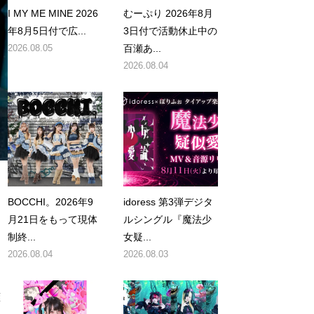
I MY ME MINE 2026
むーぷり 2026年8月
年8月5日付で広...
3日付で活動休止中の
2026.08.05
百瀬あ...
2026.08.04
BOCCHI。2026年9
idoress 第3弾デジタ
月21日をもって現体
ルシングル『魔法少
制終...
女疑...
2026.08.04
2026.08.03
、
難