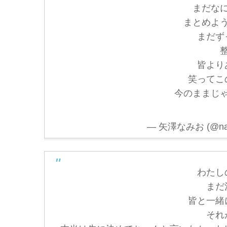
まだな
まとめよ
まだず
皆より
笑ってこ
今のままじ
— 矢澤なみお (@nam
わたし
まだ
皆と一緒
それ