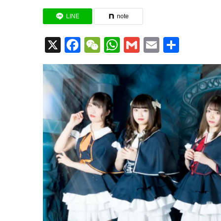
LINE
note
X
Facebook
WeChat
WhatsApp
Gmail
Email
共
有