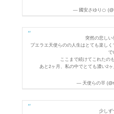
— 國安さゆり🍊 (@ku
突然の悲しい
プエラエ天使らのの人生はとても楽しく
で
ここまで続けてこれたの
あと2ヶ月、私の中でとても濃い2ヶ
— 天使らの🐰 (@r
少しず