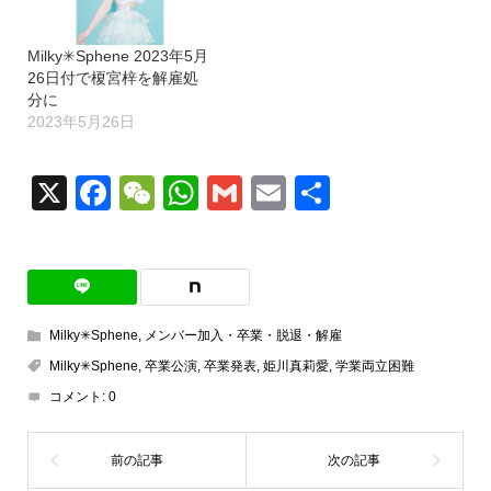
Milky✳︎Sphene 2023年5月
26日付で榎宮梓を解雇処
分に
2023年5月26日
X
Facebook
WeChat
WhatsApp
Gmail
Email
共
有
Milky✳︎Sphene
,
メンバー加入・卒業・脱退・解雇
Milky✳︎Sphene
,
卒業公演
,
卒業発表
,
姫川真莉愛
,
学業両立困難
コメント:
0