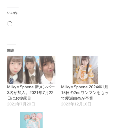
いいね:
読
み
込
関連
み
中…
Milky✳︎Sphene 新メンバー
Milky✳︎Sphene 2024年1月
3名が加入。2021年7月22
15日の2ndワンマンをもっ
日にお披露目
て愛瀬由奈が卒業
2021年7月20日
2023年12月10日