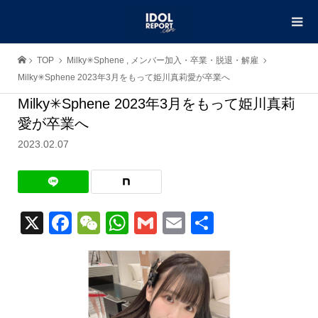
TOP
Milky✳︎Sphene
,
メンバー加入・卒業・脱退・解雇
Milky✳︎Sphene 2023年3月をもって姫川真莉愛が卒業へ
Milky✳︎Sphene 2023年3月をもって姫川真莉
愛が卒業へ
2023.02.07
X
Facebook
WeChat
WhatsApp
Gmail
Email
共
有