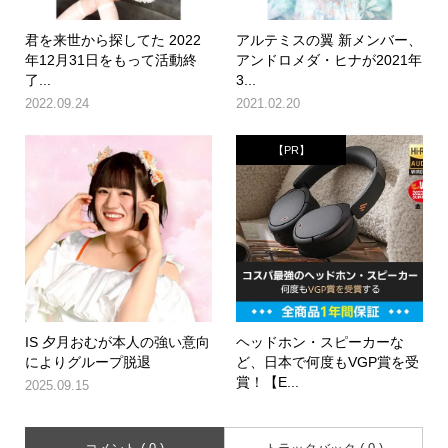
君を来世から探してた 2022
アルテミスの翼 新メンバー、
年12月31日をもって活動終
アンドロメダ・ヒナが2021年
了...
3...
2022.09.24
2021.02.20
【PR】
IS 夕月おむが本人の強い意向
ヘッドホン・スピーカーな
によりグループ脱退
ど、日本で何度もVGP賞を受
賞！【E...
2025.09.15