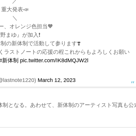
／
重大発表📣
＼
ー、オレンジ色担当🧡
野まゆ』が加入❗️
人体制の新体制で活動して参ります❣️
くラストノートの応援の程これからもよろしくお願い
#新体制
pic.twitter.com/IK8dMQJW2l
stnote1220)
March 12, 2023
体制となる。あわせて、新体制のアーティスト写真も公