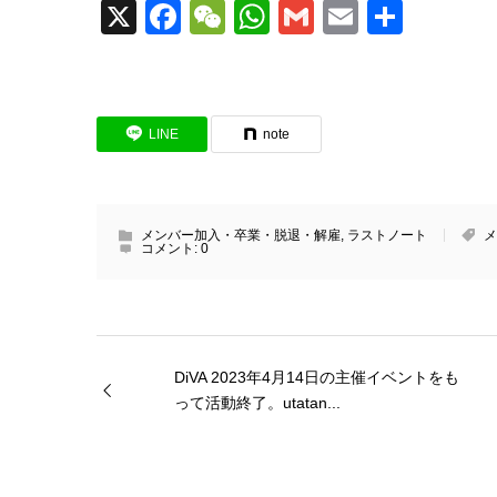
X
Facebook
WeChat
WhatsApp
Gmail
Email
共
有
LINE
note
メンバー加入・卒業・脱退・解雇
,
ラストノート
メ
コメント:
0
DiVA 2023年4月14日の主催イベントをも
って活動終了。utatan...