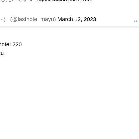
@lastnote_mayu)
March 12, 2023
note1220
yu