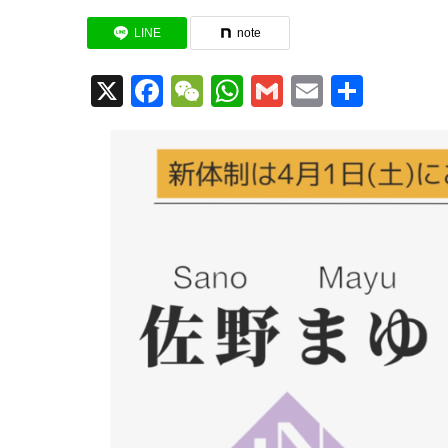
LINE
note
X
Facebook
WeChat
WhatsApp
Gmail
Email
共
有