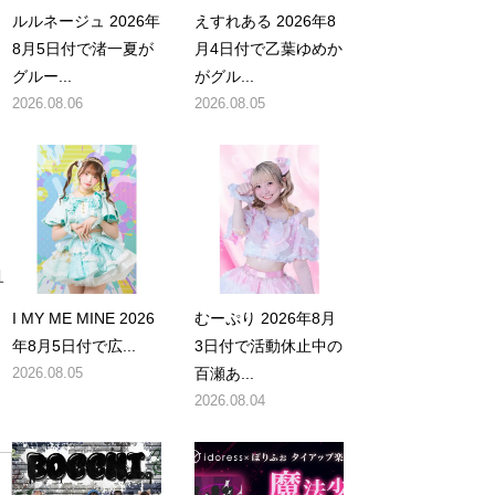
ルルネージュ 2026年
えすれある 2026年8
8月5日付で渚一夏が
月4日付で乙葉ゆめか
グルー...
がグル...
2026.08.06
2026.08.05
1
I MY ME MINE 2026
むーぷり 2026年8月
年8月5日付で広...
3日付で活動休止中の
な
2026.08.05
百瀬あ...
2026.08.04