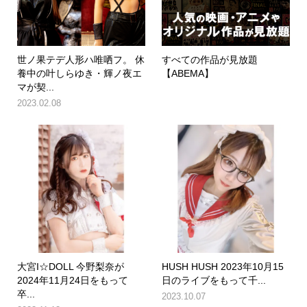
世ノ果テデ人形ハ唯哂フ。 休
すべての作品が見放題
養中の叶しらゆき・輝ノ夜エ
【ABEMA】
マが契...
2023.02.08
大宮I☆DOLL 今野梨奈が
HUSH HUSH 2023年10月15
2024年11月24日をもって
日のライブをもって千...
卒...
2023.10.07