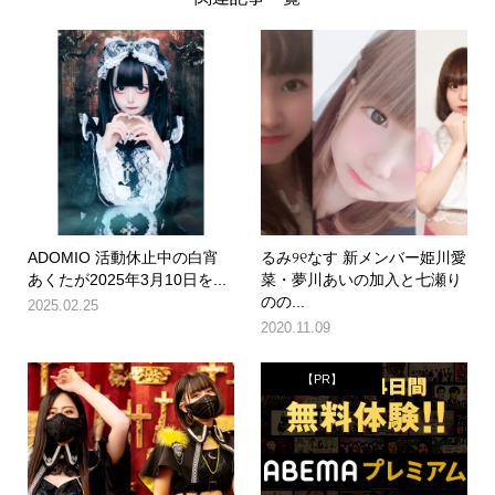
ADOMIO 活動休止中の白宵
るみ୨୧なす 新メンバー姫川愛
あくたが2025年3月10日を...
菜・夢川あいの加入と七瀬り
のの...
2025.02.25
2020.11.09
【PR】