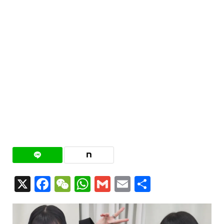
X
Facebook
WeChat
WhatsApp
Gmail
Email
共
有