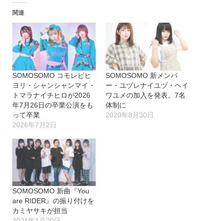
込
関連
み
中…
SOMOSOMO コモレビヒ
SOMOSOMO 新メンバ
ヨリ・シャンシャンマイ・
ー・ユヅレナイユヅ・ヘイ
トマラナイチヒロが2026
ワユメの加入を発表。7名
年7月26日の卒業公演をも
体制に
って卒業
2020年8月30日
2026年7月2日
SOMOSOMO 新曲『You
are RIDER』の振り付けを
カミヤサキが担当
2021年1月20日