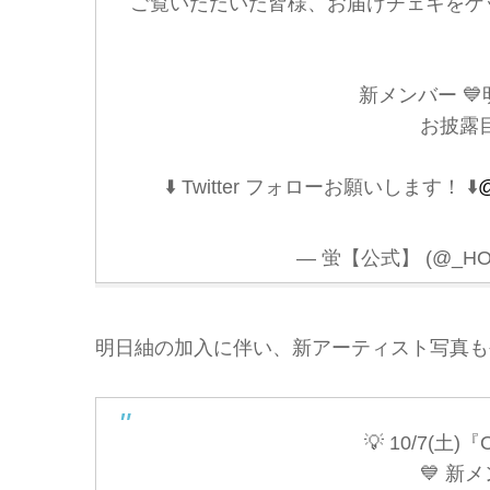
ご覧いただいた皆様、お届けチェキをゲ
新メンバー 💙
お披露目
⬇️ Twitter フォローお願いします！ ⬇️
@
— 蛍【公式】 (@_HOTA
明日紬の加入に伴い、新アーティスト写真も
💡 10/7(土)『
💙 新メン