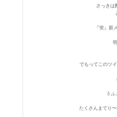
さっきは配
『蛍』新メ
明
でもってこのツイ
💧
たくさんまてり〜