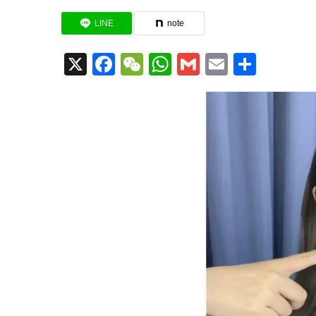
LINE
note
X
Facebook
WeChat
WhatsApp
Gmail
Email
共
有