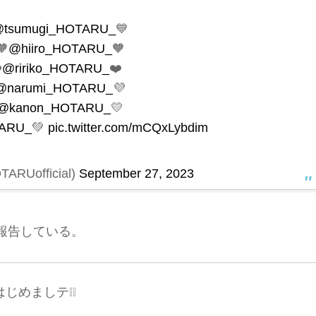
tsumugi_HOTARU_
💙

@hiiro_HOTARU_
🧡
️
@ririko_HOTARU_
❤️
@narumi_HOTARU_
💜
@kanon_HOTARU_
💛
ARU_
💚
pic.twitter.com/mCQxLybdim
RUofficial)
September 27, 2023
報告している。
はじめましテ❕❕