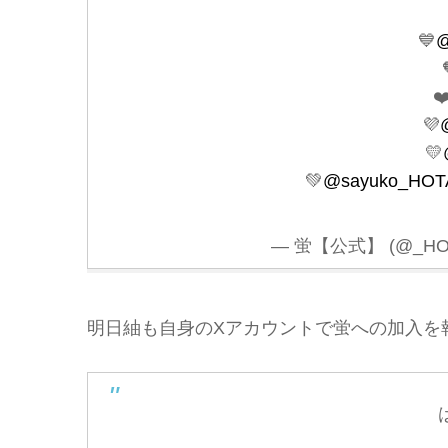
💙
@

❤
💜
💛
💚
@sayuko_HOT
— 蛍【公式】 (@_HOTA
明日紬も自身のXアカウントで蛍への加入を