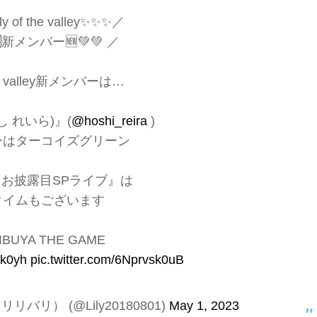
y of the valley✨✨✨／
🆕新メンバー🆕💚💚 ／
 the valley新メンバーは…
 れいら)』(
@hoshi_reira
)
ーはターコイズグリーン
)『お披露目SPライブ』は
タイムもございます
HIBUYA THE GAME
lk0yh
pic.twitter.com/6Nprvsk0uB
y（リリバリ） (@Lily20180801)
May 1, 2023