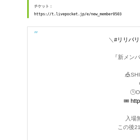
https://t.livepocket.jp/e/new_member0503
＼
#リリバリ
『新メンバ
🎪SH
🕒O
🎟️
htt
入場
この後2