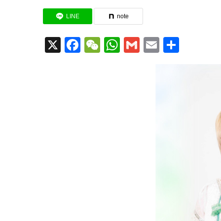
LINE
note
X
Facebook
WeChat
WhatsApp
Gmail
Email
共
有