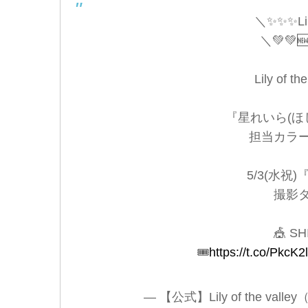
＼✨✨✨Lil
＼💚💚
Lily of
『星れいら(ほし
担当カラ
5/3(水祝
撮影
🎪 S
🎟
https://t.co/PkcK2
— 【公式】Lily of the valle