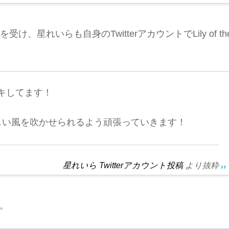
トの発表を受け、星れいらも自身のTwitterアカウントでLily of th
キしてます！
しい風を吹かせられるよう頑張っていきます！
星れいら Twitterアカウント投稿
より抜粋
。