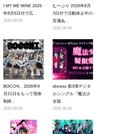
I MY ME MINE 2026
むーぷり 2026年8月
年8月5日付で広...
3日付で活動休止中の
2026.08.05
百瀬あ...
2026.08.04
。
BOCCHI。2026年9
idoress 第3弾デジタ
月21日をもって現体
ルシングル『魔法少
制終...
女疑...
ン
2026.08.04
2026.08.03