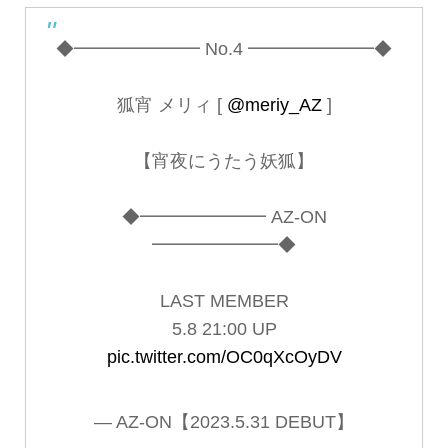
◆━━━━━━━ No.4 ━━━━━━━◆
狐宵 メリィ [
@meriy_AZ
]
【宵夜にうたう妖狐】
◆━━━━━━━ AZ-ON
━━━━━━━◆
LAST MEMBER
5.8 21:00 UP
pic.twitter.com/OC0qXcOyDV
— AZ-ON【2023.5.31 DEBUT】