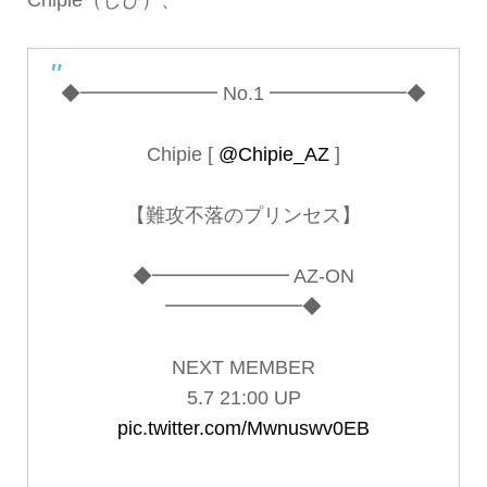
◆━━━━━━━ No.1 ━━━━━━━◆
Chipie [
@Chipie_AZ
]
【難攻不落のプリンセス】
◆━━━━━━━ AZ-ON
━━━━━━━◆
NEXT MEMBER
5.7 21:00 UP
pic.twitter.com/Mwnuswv0EB