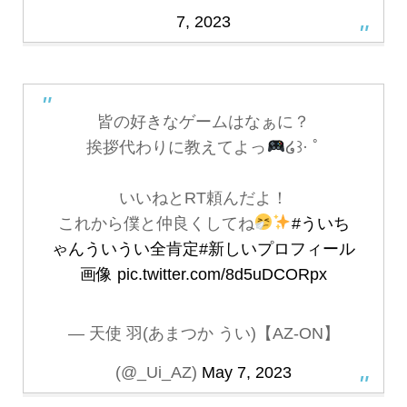
7, 2023
皆の好きなゲームはなぁに？
挨拶代わりに教えてよっ
໒꒱· ﾟ
いいねとRT頼んだよ！
これから僕と仲良くしてね
#ういち
ゃんういうい全肯定
#新しいプロフィール
画像
pic.twitter.com/8d5uDCORpx
— 天使 羽(あまつか うい)【AZ-ON】
(@_Ui_AZ)
May 7, 2023