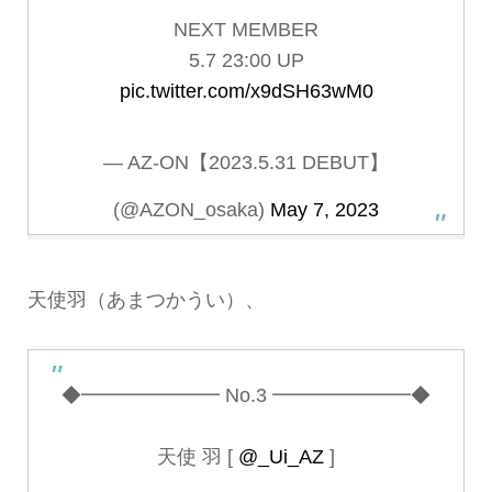
NEXT MEMBER
5.7 23:00 UP
pic.twitter.com/x9dSH63wM0
— AZ-ON【2023.5.31 DEBUT】
(@AZON_osaka)
May 7, 2023
天使羽（あまつかうい）、
◆━━━━━━━ No.3 ━━━━━━━◆
天使 羽 [
@_Ui_AZ
]