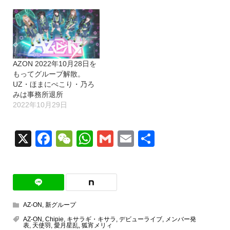
AZON 2022年10月28日を
もってグループ解散。
UZ・ほまにぺこり・乃ろ
みは事務所退所
2022年10月29日
X
Facebook
WeChat
WhatsApp
Gmail
Email
共
有
AZ-ON
,
新グループ
AZ-ON
,
Chipie
,
キサラギ・キサラ
,
デビューライブ
,
メンバー発
表
,
天使羽
,
愛月星乱
,
狐宵メリィ