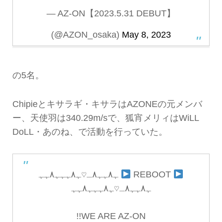
— AZ-ON【2023.5.31 DEBUT】
(@AZON_osaka)
May 8, 2023
の5名。
Chipieとキサラギ・キサラはAZONEの元メンバ
ー、天使羽は340.29m/sで、狐宵メリィはWiLL
DoLL・あのね、で活動を行っていた。
ﮩ٨ﮩﮩ٨ـ♡ﮩ٨ﮩﮩﮩ٨ﮩﮩ
REBOOT
ﮩ٨ﮩﮩ٨ـ♡ﮩ٨ﮩﮩﮩ٨ﮩﮩ
!!WE ARE AZ-ON