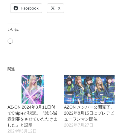
Facebook
X
いいね:
読
み
込
関連
み
中…
AZ-ON 2024年3月11日付
AZON メンバー公開完了。
でChipieが脱退。『誠心誠
2022年8月15日にプレデビ
意謝罪をさせていただきま
ューワンマン開催
した』と説明
2022年7月27日
2024年3月12日