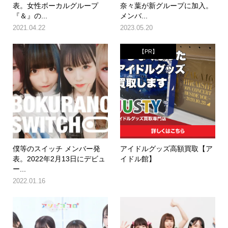
表。女性ボーカルグループ
奈々葉が新グループに加入。
『＆』の...
メンバ...
2021.04.22
2023.05.20
【PR】
僕等のスイッチ メンバー発
アイドルグッズ高額買取【ア
表。2022年2月13日にデビュ
イドル館】
ー...
2022.01.16