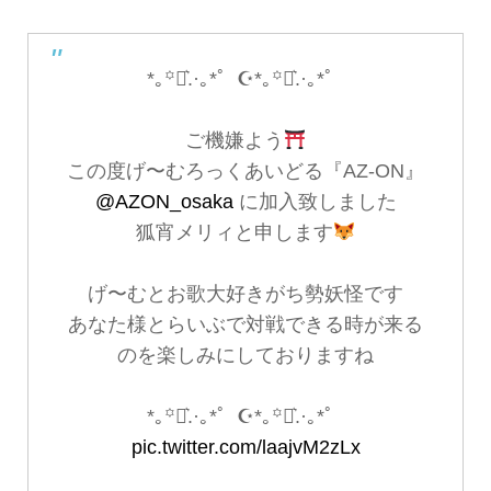
*｡꙳⋆͛.·｡*゜☪︎*｡꙳⋆͛.·｡*゜
ご機嫌よう
この度げ〜むろっくあいどる『AZ-ON』
@AZON_osaka
に加入致しました
狐宵メリィと申します
げ〜むとお歌大好きがち勢妖怪です
あなた様とらいぶで対戦できる時が来る
のを楽しみにしておりますね
*｡꙳⋆͛.·｡*゜☪︎*｡꙳⋆͛.·｡*゜
pic.twitter.com/laajvM2zLx