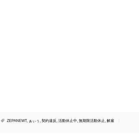
ZEPANEWT
,
ぁぃぅ
,
契約違反
,
活動休止中
,
無期限活動休止
,
解雇