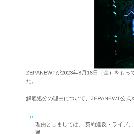
ZEPANEWTが2023年8月18日（金）
た。
解雇処分の理由について、ZEPANEWT公
理由としましては、 契約違反・ライブ、 
通。