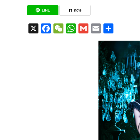
LINE
note
X
Facebook
WeChat
WhatsApp
Gmail
Email
共
有