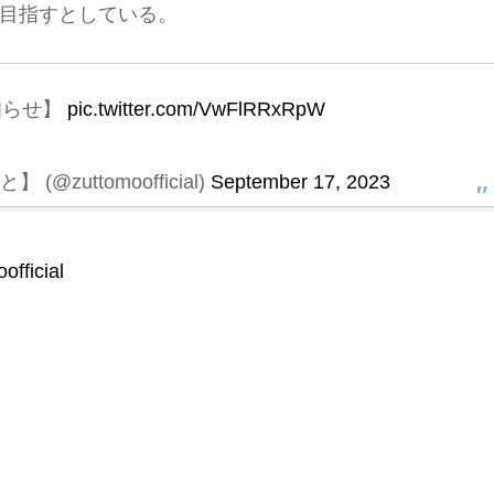
目指すとしている。
知らせ】
pic.twitter.com/VwFlRRxRpW
@zuttomoofficial)
September 17, 2023
fficial