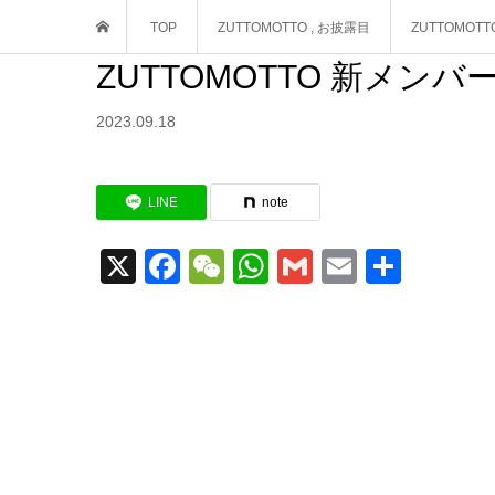
TOP
ZUTTOMOTTO
,
お披露目
ZUTTOMO
ZUTTOMOTTO 新メ
2023.09.18
LINE
note
X
Facebook
WeChat
WhatsApp
Gmail
Email
共
有