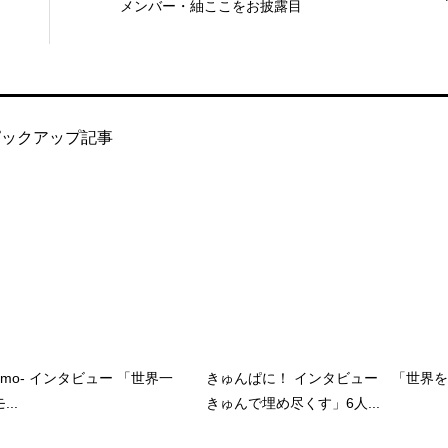
メンバー・紬ここをお披露目
ピックアップ記事
kumo- インタビュー 「世界一
きゅんぱに！ インタビュー 「世界を
..
きゅんで埋め尽くす」6人...