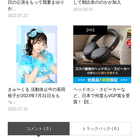
日の公演をもって我妻まゆり
して朝比奈ののかが加入
が...
2021.03.07
2022.07.22
【PR】
きゅ〜くる 活動休止中の長田
ヘッドホン・スピーカーな
裕子が2023年7月31日をも
ど、日本で何度もVGP賞を受
っ...
賞！【E...
2023.07.25
コメント ( 0 )
トラックバック ( 0 )