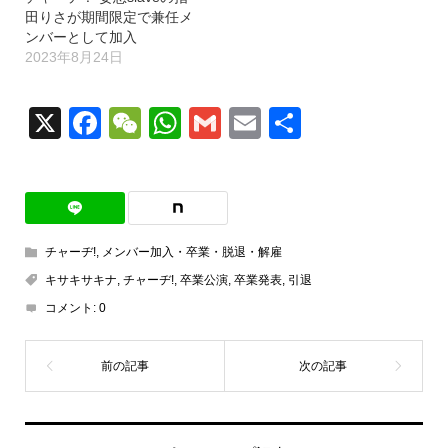
田りさが期間限定で兼任メ
ンバーとして加入
2023年8月24日
X
Facebook
WeChat
WhatsApp
Gmail
Email
共
有
チャーヂ!
,
メンバー加入・卒業・脱退・解雇
キサキサキナ
,
チャーヂ!
,
卒業公演
,
卒業発表
,
引退
コメント:
0