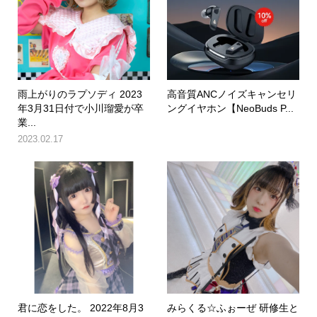
雨上がりのラプソディ 2023
高音質ANCノイズキャンセリ
年3月31日付で小川瑠愛が卒
ングイヤホン【NeoBuds P...
業...
2023.02.17
君に恋をした。 2022年8月3
みらくる☆ふぉーぜ 研修生と