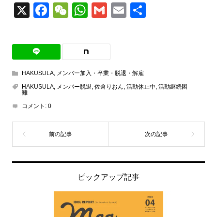
X
Facebook
WeChat
WhatsApp
Gmail
Email
共
有
HAKUSULA
,
メンバー加入・卒業・脱退・解雇
HAKUSULA
,
メンバー脱退
,
佐倉りおん
,
活動休止中
,
活動継続困
難
コメント:
0
ピックアップ記事