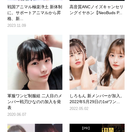
戦国アニマル極楽浄土 新体制
高音質ANCノイズキャンセリ
に。サポートアニマルから昇
ングイヤホン【NeoBuds P...
格、新...
2023.11.09
軍服ワンピ制服組 二人目のメ
しろもん 新メンバーが加入。
ンバー戦刃ひなのの加入を発
2022年5月29日の1stワン...
表
2022.05.02
2020.06.07
【PR】