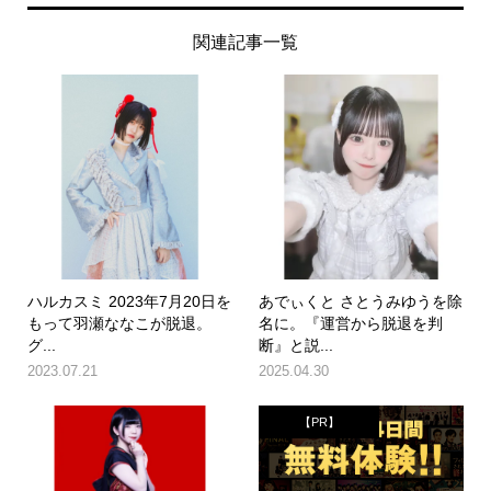
関連記事一覧
ハルカスミ 2023年7月20日を
あでぃくと さとうみゆうを除
もって羽瀬ななこが脱退。
名に。『運営から脱退を判
グ...
断』と説...
2023.07.21
2025.04.30
【PR】