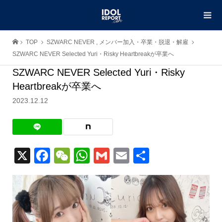
TOP
SZWARC NEVER
,
メンバー加入・卒業・脱退・解雇
SZWARC NEVER Selected Yuri・Risky Heartbreakが卒業へ
SZWARC NEVER Selected Yuri・Risky
Heartbreakが卒業へ
2023.12.12
X
Facebook
WeChat
WhatsApp
Gmail
Email
共
有