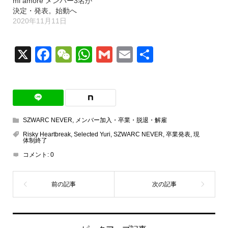
mi amore メンバー3名が
決定・発表。始動へ
2020年11月11日
X
Facebook
WeChat
WhatsApp
Gmail
Email
共
有
SZWARC NEVER
,
メンバー加入・卒業・脱退・解雇
Risky Heartbreak
,
Selected Yuri
,
SZWARC NEVER
,
卒業発表
,
現
体制終了
コメント:
0