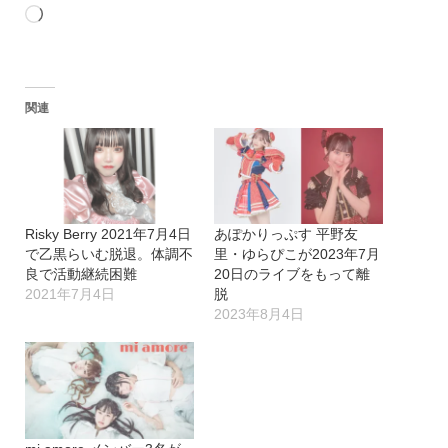
読
み
込
関連
み
中…
Risky Berry 2021年7月4日
あぽかりっぷす 平野友
で乙黒らいむ脱退。体調不
里・ゆらぴこが2023年7月
良で活動継続困難
20日のライブをもって離
2021年7月4日
脱
2023年8月4日