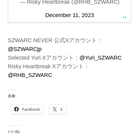
— Risky Heartbreak (@RHB_SZWARC)
December 11, 2023
SZWARC NEVER 公式Xアカウント：
@SZWARCjp
Selected Yuri Xアカウント：
@Yuri_SZWARC
Risky Heartbreak Xアカウント：
@RHB_SZWARC
共有:
Facebook
X
いいね: