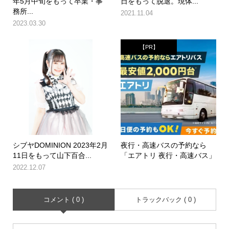
年5月中旬をもって卒業・事
日をもって脱退。現体...
務所...
2021.11.04
2023.03.30
【PR】
シブヤDOMINION 2023年2月
夜行・高速バスの予約なら
11日をもって山下百合...
「エアトリ 夜行・高速バス」
2022.12.07
コメント ( 0 )
トラックバック ( 0 )