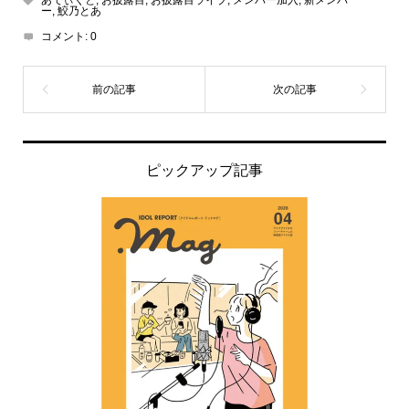
あでぃくと
,
お披露目
,
お披露目ライブ
,
メンバー加入
,
新メンバ
ー
,
鮫乃とあ
コメント:
0
ピックアップ記事