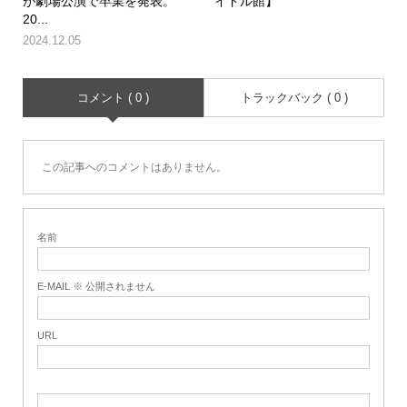
が劇場公演で卒業を発表。
イドル館】
20...
2024.12.05
コメント ( 0 )
トラックバック ( 0 )
この記事へのコメントはありません。
名前
E-MAIL ※ 公開されません
URL