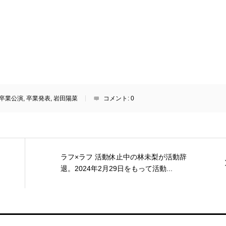
卒業公演
,
卒業発表
,
岩田陽菜
コメント:
0
ラフ×ラフ 活動休止中の林未梨が活動辞
退。2024年2月29日をもって活動...