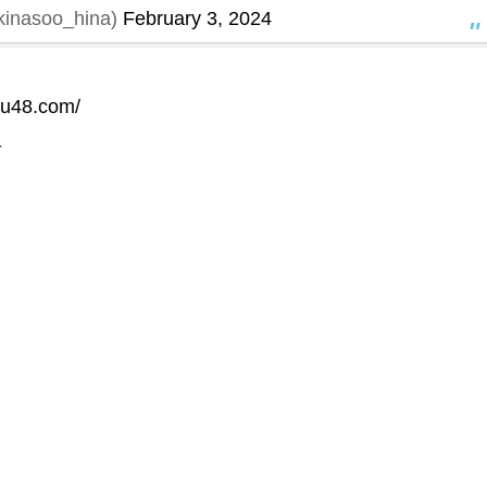
nasoo_hina)
February 3, 2024
tu48.com/
_