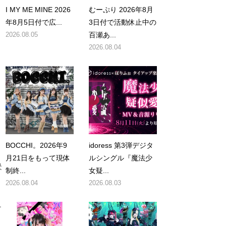
I MY ME MINE 2026
むーぷり 2026年8月
年8月5日付で広...
3日付で活動休止中の
2026.08.05
百瀬あ...
2026.08.04
BOCCHI。2026年9
idoress 第3弾デジタ
月21日をもって現体
ルシングル『魔法少
決
制終...
女疑...
2026.08.04
2026.08.03
て