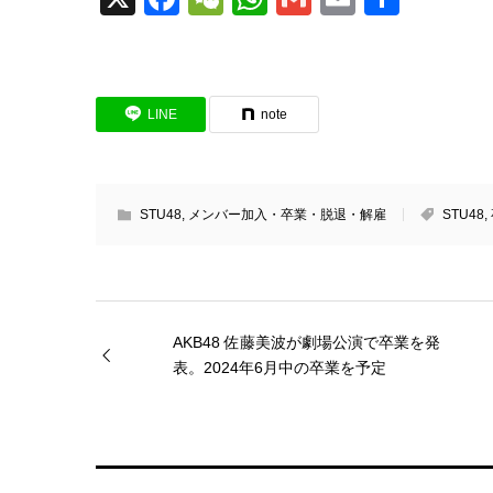
有
LINE
note
STU48
,
メンバー加入・卒業・脱退・解雇
STU48
,
AKB48 佐藤美波が劇場公演で卒業を発
表。2024年6月中の卒業を予定