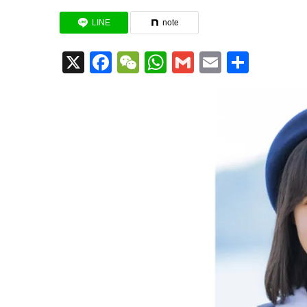
LINE
note
X
Facebook
WeChat
WhatsApp
Gmail
Email
共
有