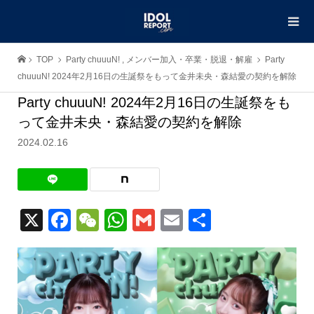
TOP
Party chuuuN!
,
メンバー加入・卒業・脱退・解雇
Party
chuuuN! 2024年2月16日の生誕祭をもって金井未央・森結愛の契約を解除
Party chuuuN! 2024年2月16日の生誕祭をも
って金井未央・森結愛の契約を解除
2024.02.16
X
Facebook
WeChat
WhatsApp
Gmail
Email
共
有