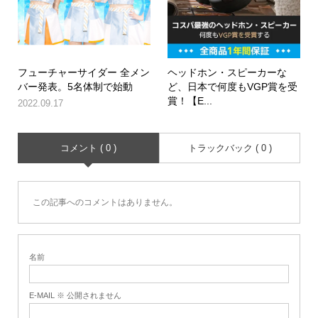
フューチャーサイダー 全メン
ヘッドホン・スピーカーな
バー発表。5名体制で始動
ど、日本で何度もVGP賞を受
賞！【E...
2022.09.17
コメント ( 0 )
トラックバック ( 0 )
この記事へのコメントはありません。
名前
E-MAIL ※ 公開されません