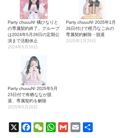
中…
Party chuuuN! 橘ひなりと
Party chuuuN! 2025年1月
の専属契約終了。グループ
26日付けで橙乃なごみの
は2024年5月28日の定期公
専属契約解除・脱退
演まで活動休止
2025年1月24日
2024年5月16日
Party chuuuN! 2025年5月
23日付で有栖ななが脱
退、専属契約を解除
2025年5月26日
X
Facebook
WeChat
WhatsApp
Gmail
Email
共
有