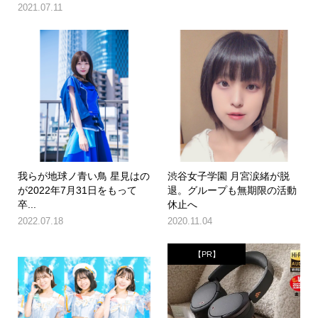
2021.07.11
我らが地球ノ青い鳥 星見はの
渋谷女子学園 月宮涙緒が脱
が2022年7月31日をもって
退。グループも無期限の活動
卒...
休止へ
2022.07.18
2020.11.04
【PR】