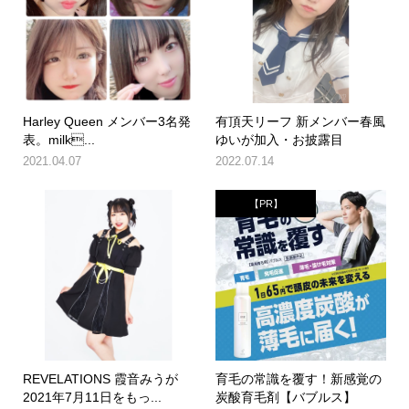
Harley Queen メンバー3名発
有頂天リーフ 新メンバー春風
表。milk...
ゆいが加入・お披露目
2021.04.07
2022.07.14
【PR】
REVELATIONS 霞音みうが
育毛の常識を覆す！新感覚の
2021年7月11日をもっ...
炭酸育毛剤【バブルス】