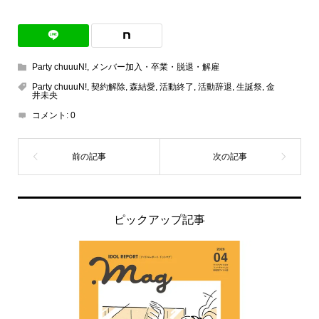
Party chuuuN!
,
メンバー加入・卒業・脱退・解雇
Party chuuuN!
,
契約解除
,
森結愛
,
活動終了
,
活動辞退
,
生誕祭
,
金
井未央
コメント:
0
ピックアップ記事