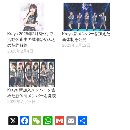
Krays 2025年2月3日付で
Krays 新メンバーを加えた
活動休止中の城瀬ゆめみと
新体制を公開
の契約解除
2023年5月12日
2025年2月4日
Krays 新加入メンバーを含
めた新体制メンバーを発表
2022年7月15日
X
Facebook
WeChat
WhatsApp
Gmail
Email
共
有