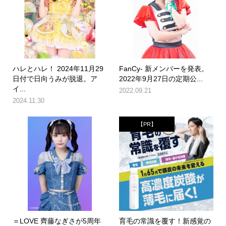
ハレとハレ！ 2024年11月29
FanCy- 新メンバーを発表。
日付で日向うみが脱退。ア
2022年9月27日の定期公...
イ...
2022.09.21
2024.11.30
【PR】
＝LOVE 齊藤なぎさが5周年
育毛の常識を覆す！新感覚の