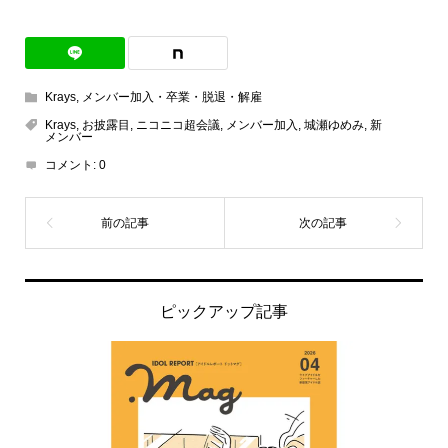
Krays
,
メンバー加入・卒業・脱退・解雇
Krays
,
お披露目
,
ニコニコ超会議
,
メンバー加入
,
城瀬ゆめみ
,
新
メンバー
コメント:
0
ピックアップ記事