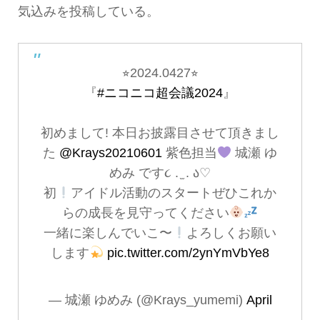
気込みを投稿している。
⭐︎2024.0427⭐︎
『
#ニコニコ超会議2024
』
初めまして! 本日お披露目させて頂きまし
た
@Krays20210601
紫色担当
城瀬 ゆ
めみ です૮ . ̫ . ა♡
初
アイドル活動のスタートぜひこれか
らの成長を見守ってください
一緒に楽しんでいこ〜
よろしくお願い
します
pic.twitter.com/2ynYmVbYe8
— 城瀬 ゆめみ (@Krays_yumemi)
April