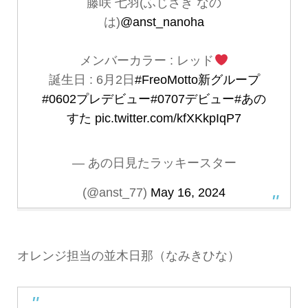
藤咲 七羽(ふじさき なの
は)
@anst_nanoha
メンバーカラー : レッド
誕生日 : 6月2日
#FreoMotto新グループ
#0602プレデビュー
#0707デビュー
#あの
すた
pic.twitter.com/kfXKkpIqP7
— あの日見たラッキースター
(@anst_77)
May 16, 2024
オレンジ担当の並木日那（なみきひな）