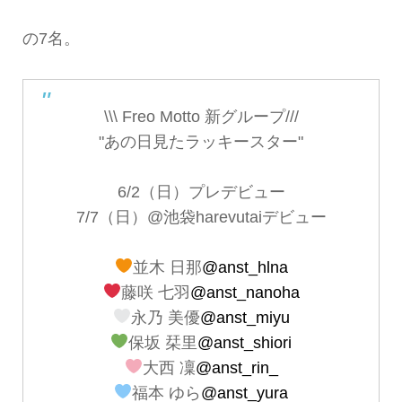
の7名。
\\\ Freo Motto 新グループ///
"あの日見たラッキースター"
6/2（日）プレデビュー
7/7（日）@池袋harevutaiデビュー
並木 日那
@anst_hlna
藤咲 七羽
@anst_nanoha
永乃 美優
@anst_miyu
保坂 栞里
@anst_shiori
大西 凜
@anst_rin_
福本 ゆら
@anst_yura