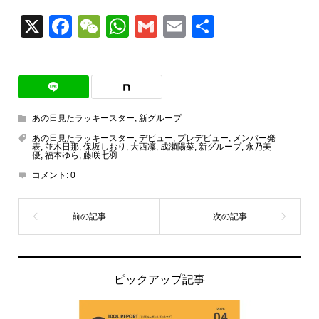
X
Facebook
WeChat
WhatsApp
Gmail
Email
共
有
あの日見たラッキースター
,
新グループ
あの日見たラッキースター
,
デビュー
,
プレデビュー
,
メンバー発
表
,
並木日那
,
保坂しおり
,
大西凜
,
成瀬陽菜
,
新グループ
,
永乃美
優
,
福本ゆら
,
藤咲七羽
コメント:
0
ピックアップ記事