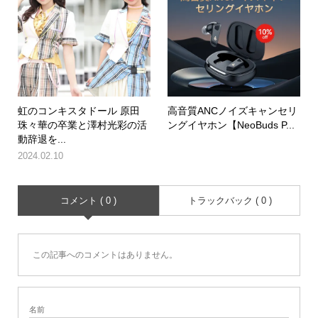
虹のコンキスタドール 原田
高音質ANCノイズキャンセリ
珠々華の卒業と澤村光彩の活
ングイヤホン【NeoBuds P...
動辞退を...
2024.02.10
コメント ( 0 )
トラックバック ( 0 )
この記事へのコメントはありません。
名前