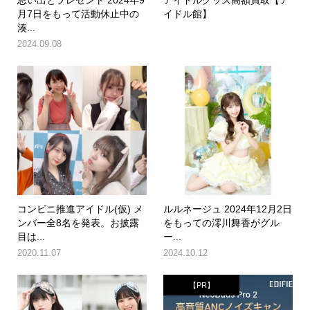
思い出とプレゼント 2024年9
アイドルグッズ高額買取【ア
月7日をもって活動休止中の
イドル館】
湊...
2024.09.08
コンビニ推進アイドル(仮) メ
ルルネージュ 2024年12月2日
ンバー全8名を発表。お披露
をもっての澪川舞香がグル
目は...
ー...
2020.11.07
2024.10.12
【PR】