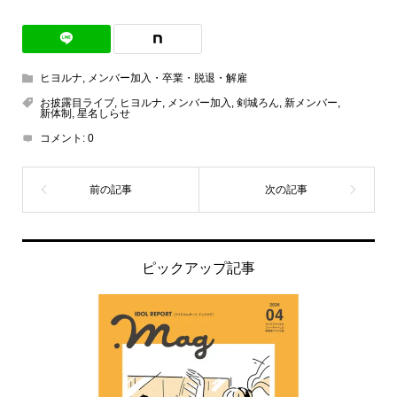
ヒヨルナ
,
メンバー加入・卒業・脱退・解雇
お披露目ライブ
,
ヒヨルナ
,
メンバー加入
,
剣城ろん
,
新メンバー
,
新体制
,
星名しらせ
コメント:
0
ピックアップ記事