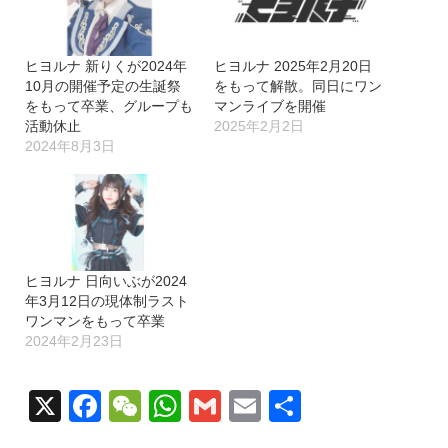
中…
ヒヨルナ 新りくが2024年
ヒヨルナ 2025年2月20日
10月の開催予定の生誕祭
をもって解散。同日にワン
をもって卒業、グループも
マンライブを開催
活動休止
2025年2月2日
2024年8月3日
ヒヨルナ 日向いぶが2024
年3月12日の現体制ラスト
ワンマンをもって卒業
2024年2月23日
X
Facebook
WeChat
WhatsApp
Gmail
Email
共
有