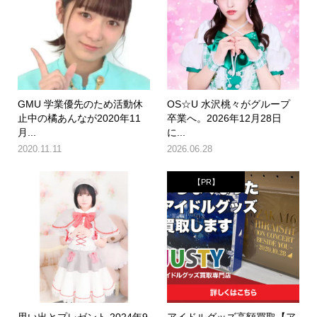
GMU 学業優先のため活動休
OS☆U 水沢桃々がグループ
止中の橘あんなが2020年11
卒業へ。2026年12月28日
月...
に...
2020.11.11
2026.06.28
【PR】