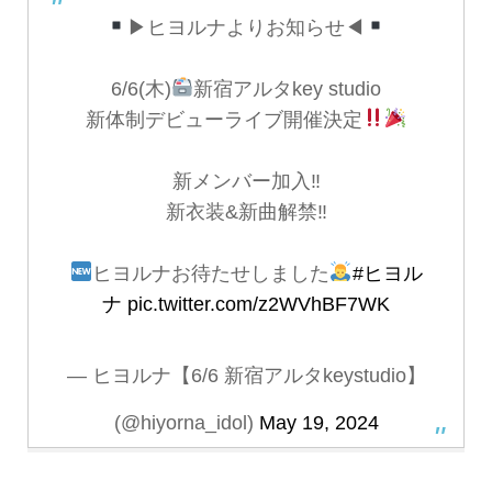
▶︎ヒヨルナよりお知らせ◀︎
6/6(木)
新宿アルタkey studio
新体制デビューライブ開催決定
新メンバー加入‼︎
新衣装&新曲解禁‼︎
ヒヨルナお待たせしました
#ヒヨル
ナ
pic.twitter.com/z2WVhBF7WK
— ヒヨルナ【6/6 新宿アルタkeystudio】
(@hiyorna_idol)
May 19, 2024