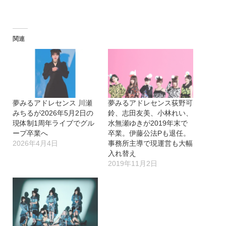
み
込
関連
み
中…
夢みるアドレセンス 川瀬
夢みるアドレセンス荻野可
みちるが2026年5月2日の
鈴、志田友美、小林れい、
現体制1周年ライブでグル
水無瀬ゆきが2019年末で
ープ卒業へ
卒業。伊藤公法Pも退任。
2026年4月4日
事務所主導で現運営も大幅
入れ替え
2019年11月2日