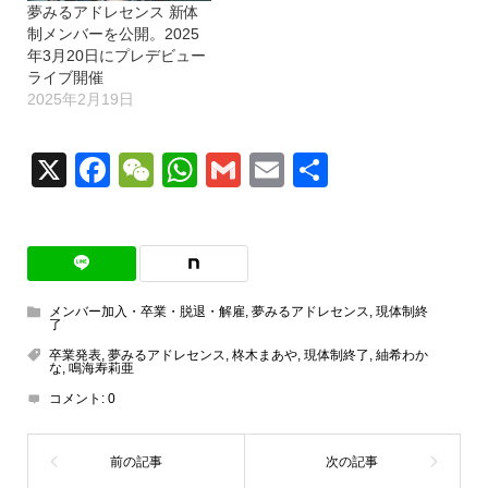
夢みるアドレセンス 新体
制メンバーを公開。2025
年3月20日にプレデビュー
ライブ開催
2025年2月19日
X
Facebook
WeChat
WhatsApp
Gmail
Email
共
有
メンバー加入・卒業・脱退・解雇
,
夢みるアドレセンス
,
現体制終
了
卒業発表
,
夢みるアドレセンス
,
柊木まあや
,
現体制終了
,
紬希わか
な
,
鳴海寿莉亜
コメント:
0