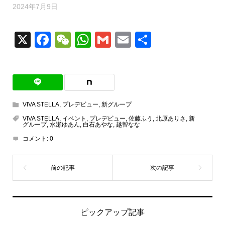
2024年7月9日
X
Facebook
WeChat
WhatsApp
Gmail
Email
共
有
VIVA STELLA
,
プレデビュー
,
新グループ
VIVA STELLA
,
イベント
,
プレデビュー
,
佐藤ふう
,
北原ありさ
,
新
グループ
,
水瀬ゆあん
,
白石あやな
,
越智なな
コメント:
0
ピックアップ記事