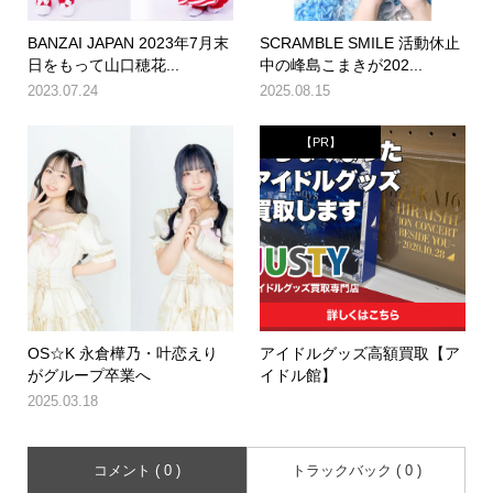
BANZAI JAPAN 2023年7月末
SCRAMBLE SMILE 活動休止
日をもって山口穂花...
中の峰島こまきが202...
2023.07.24
2025.08.15
【PR】
OS☆K 永倉樺乃・叶恋えり
アイドルグッズ高額買取【ア
がグループ卒業へ
イドル館】
2025.03.18
コメント ( 0 )
トラックバック ( 0 )