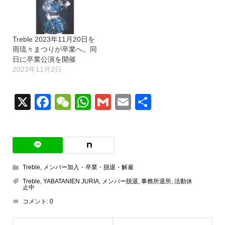
Treble 2023年11月20日を
雨琉々まつりが卒業へ。同
日に卒業公演を開催
2023年11月2日
X
Facebook
WeChat
WhatsApp
Gmail
Email
共
有
Treble
,
メンバー加入・卒業・脱退・解雇
Treble
,
YABATANIEN JURIA
,
メンバー脱退
,
事務所退所
,
活動休
止中
コメント:
0