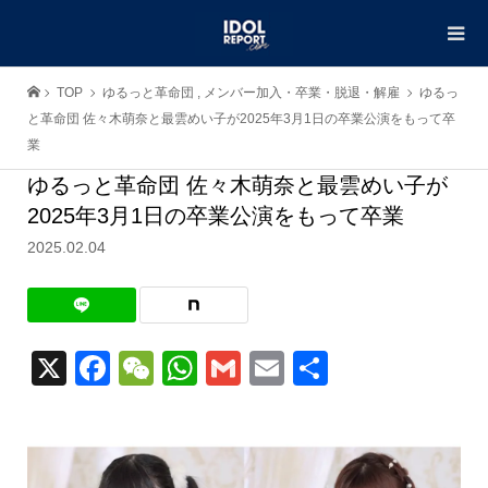
TOP
ゆるっと革命団
,
メンバー加入・卒業・脱退・解雇
ゆるっ
と革命団 佐々木萌奈と最雲めい子が2025年3月1日の卒業公演をもって卒
業
ゆるっと革命団 佐々木萌奈と最雲めい子が
2025年3月1日の卒業公演をもって卒業
2025.02.04
X
Facebook
WeChat
WhatsApp
Gmail
Email
共
有