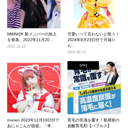
NMINI2K 新メンバーの加入
可愛いって言わないと呪う！
を発表。2022年11月20...
2024年8月23日付で月城り
ん...
2022.10.18
2024.08.24
【PR】
munen 2023年12月19日付で
育毛の常識を覆す！新感覚の
あにゃごんが脱退。『本...
炭酸育毛剤【バブルス】