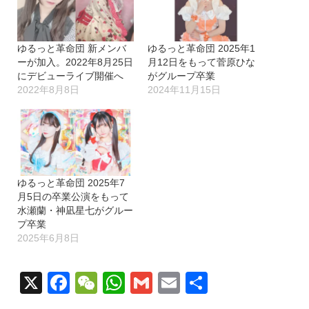
ゆるっと革命団 新メンバ
ゆるっと革命団 2025年1
ーが加入。2022年8月25日
月12日をもって菅原ひな
にデビューライブ開催へ
がグループ卒業
2022年8月8日
2024年11月15日
ゆるっと革命団 2025年7
月5日の卒業公演をもって
水瀬蘭・神凪星七がグルー
プ卒業
2025年6月8日
X
Facebook
WeChat
WhatsApp
Gmail
Email
共
有