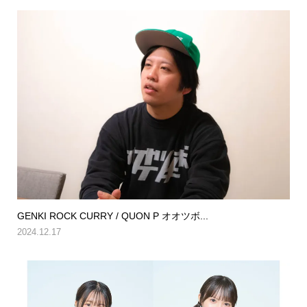
GENKI ROCK CURRY / QUON P オオツボ...
2024.12.17