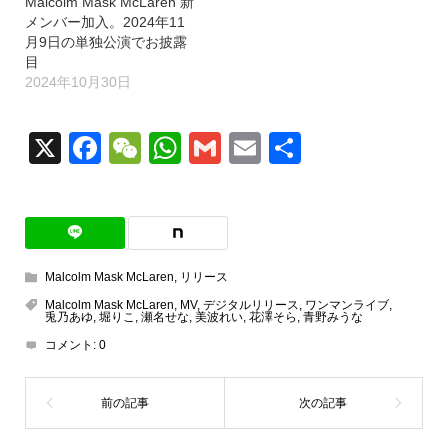
Malcolm Mask McLaren 新
メンバー加入。2024年11
月9日の単独公演でお披露
目
2024年10月30日
X
Facebook
WeChat
WhatsApp
Gmail
Email
共
有
Malcolm Mask McLaren
,
リリース
Malcolm Mask McLaren
,
MV
,
デジタルリリース
,
ワンマンライブ
,
兎乃あゆ
,
堀りこ
,
瀬名せな
,
美波れい
,
花澤そら
,
青野みうな
コメント:
0