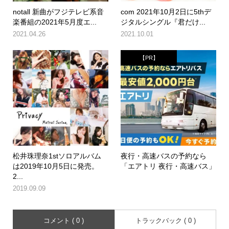
notall 新曲がフジテレビ系音
com 2021年10月2日に5thデ
楽番組の2021年5月度エ...
ジタルシングル『君だけ...
2021.04.26
2021.10.01
【PR】
松井珠理奈1stソロアルバム
夜行・高速バスの予約なら
は2019年10月5日に発売。
「エアトリ 夜行・高速バス」
2...
2019.09.09
コメント ( 0 )
トラックバック ( 0 )