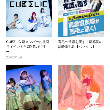
CUBΣLIC 新メンバーお披露
育毛の常識を覆す！新感覚の
目イベントとCD-Rのリリ
炭酸育毛剤【バブルス】
ー...
2020.04.24