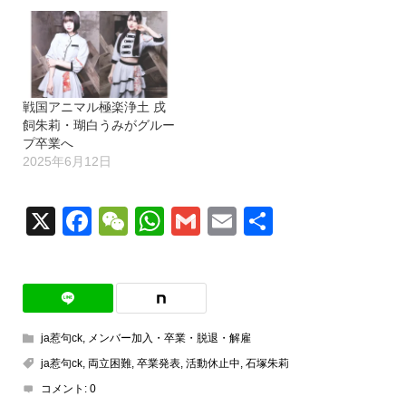
戦国アニマル極楽浄土 戌
飼朱莉・瑚白うみがグルー
プ卒業へ
2025年6月12日
X
Facebook
WeChat
WhatsApp
Gmail
Email
共
有
ja惹句ck
,
メンバー加入・卒業・脱退・解雇
ja惹句ck
,
両立困難
,
卒業発表
,
活動休止中
,
石塚朱莉
コメント:
0