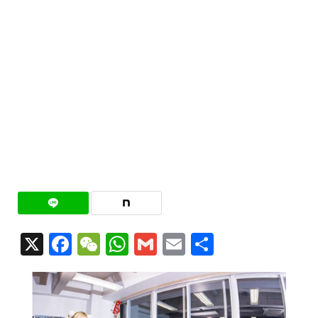
X
Facebook
WeChat
WhatsApp
Gmail
Email
共
有