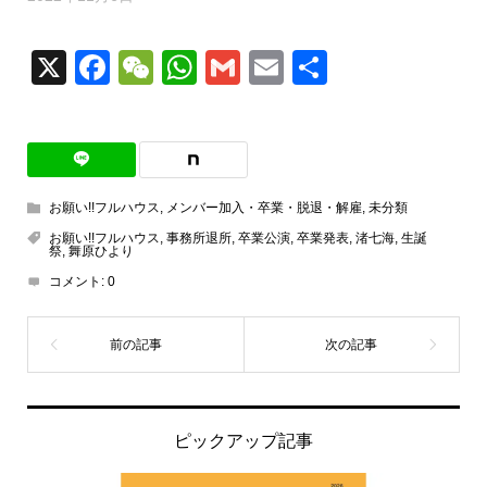
X
Facebook
WeChat
WhatsApp
Gmail
Email
共
有
お願い!!フルハウス
,
メンバー加入・卒業・脱退・解雇
,
未分類
お願い!!フルハウス
,
事務所退所
,
卒業公演
,
卒業発表
,
渚七海
,
生誕
祭
,
舞原ひより
コメント:
0
ピックアップ記事