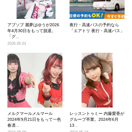
アブソプ 麗夢はゆうが2026
夜行・高速バスの予約なら
年4月30日をもって脱退。
「エアトリ 夜行・高速バス」
「グ...
2026.05.01
メルクマールメルマール
レッスントゥミー 内藤愛香が
2024年9月21日をもって一色
グループ卒業。2024年6月
春凛...
13...