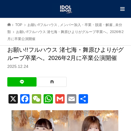
TOP
お願い!!フルハウス
,
メンバー加入・卒業・脱退・解雇
,
未分
類
お願い!!フルハウス 渚七海・舞原ひよりがグループ卒業へ。2026年2
月に卒業公演開催
お願い!!フルハウス 渚七海・舞原ひよりがグ
ループ卒業へ。2026年2月に卒業公演開催
2025.12.24
X
Facebook
WeChat
WhatsApp
Gmail
Email
共
有