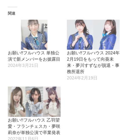
込
関連
み
中…
お願い‼︎フルハウス 単独公
お願い‼︎フルハウス 2024年
演で新メンバーをお披露目
2月19日をもって向葵未
2024年3月21日
来・夢川すずなが脱退・事
務所退所
2024年2月19日
お願い!!フルハウス 乙羽望
愛・フランチェスカ・夢咲
莉奈が単独公演で卒業発表
2022年11月6日