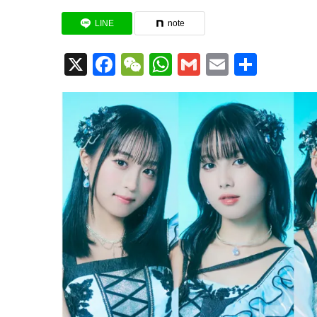
LINE
note
X
Facebook
WeChat
WhatsApp
Gmail
Email
共
有