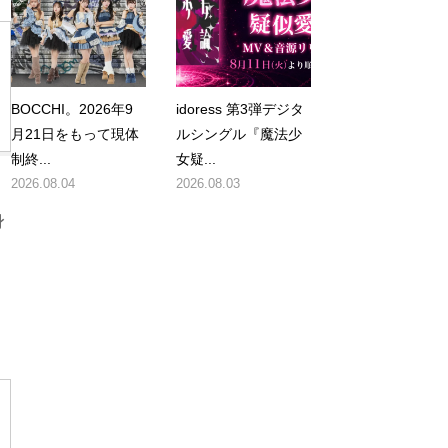
BOCCHI。2026年9
idoress 第3弾デジタ
月21日をもって現体
ルシングル『魔法少
制終...
女疑...
2026.08.04
2026.08.03
身
明