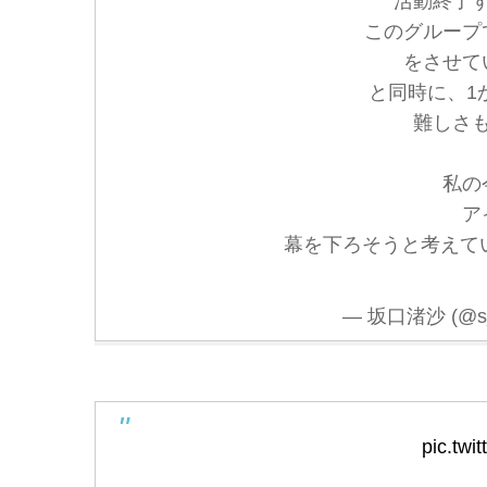
活動終了
このグループ
をさせて
と同時に、1
難しさ
私の
ア
幕を下ろそうと考えて
— 坂口渚沙 (@s_s
pic.twi