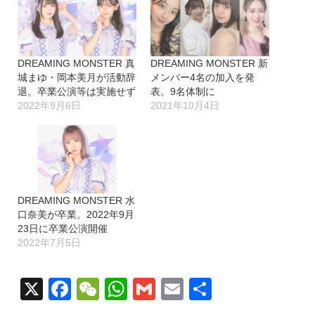
DREAMING MONSTER 真
DREAMING MONSTER 新
城まゆ・岡本美月が活動辞
メンバー4名の加入を発
退。卒業公演等は実施せず
表。9名体制に
2022年9月6日
2021年10月4日
DREAMING MONSTER 水
口奈美が卒業。2022年9月
23日に卒業公演開催
2022年7月5日
X
Facebook
WeChat
WhatsApp
Gmail
Email
共
有