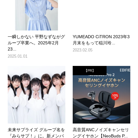
一瞬しかない 平野なずながグ
YUMEADO CiTRON 2023年3
ループ卒業へ。2025年2月
月末をもって稲川玲...
23...
2023.02.05
2025.01.01
【PR】
未来サプライズ グループ名を
高音質ANCノイズキャンセリ
『みらサプ！』に。新メンバ
ングイヤホン【NeoBuds P...