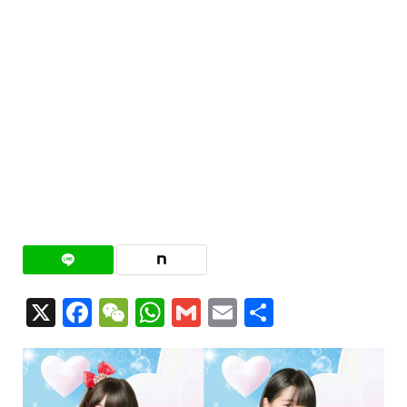
X
Facebook
WeChat
WhatsApp
Gmail
Email
共
有