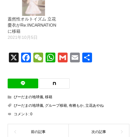
蓋然性オルトイズム 立花
憂衣がRe:INCARNATION
に移籍
2021年10月5日
X
Facebook
WeChat
WhatsApp
Gmail
Email
共
有
びーだまの地球儀
,
移籍
びーだまの地球儀
,
グループ移籍
,
有栖もか
,
立花あやね
コメント:
0