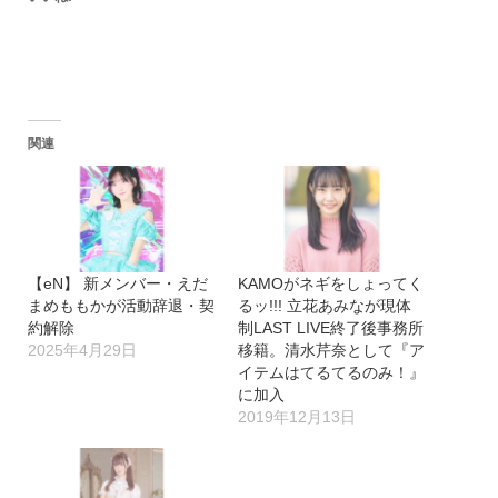
関連
【eN】 新メンバー・えだ
KAMOがネギをしょってく
まめももかが活動辞退・契
るッ!!! 立花あみなが現体
約解除
制LAST LIVE終了後事務所
2025年4月29日
移籍。清水芹奈として『ア
イテムはてるてるのみ！』
に加入
2019年12月13日