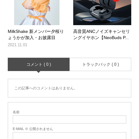
MilkShake 新メンバー夕桜り
高音質ANCノイズキャンセリ
ょうかが加入・お披露目
ングイヤホン【NeoBuds P...
2021.11.01
コメント ( 0 )
トラックバック ( 0 )
この記事へのコメントはありません。
名前
E-MAIL ※ 公開されません