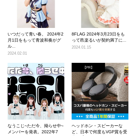
いつだって青い春。 2024年2
8FLAG 2024年3月23日をも
月1日をもって青波和奏がグ
って邑楽るいが契約満了に...
ル...
2024.01.15
2024.02.01
【PR】
なうこじ~ただ今、拗らせ中~
ヘッドホン・スピーカーな
メンバーを発表。2022年7
ど、日本で何度もVGP賞を受