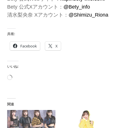
Bety 公式Xアカウント：
@Bety_info
清水梨央奈 Xアカウント：
@Shimizu_Riona
共有:
Facebook
X
いいね:
読
み
込
関連
み
中…