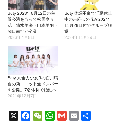
Bety 2023年5月12日の主
Bety 体調不良で活動休止
催公演をもって松居李々
中の志麻ほの花が2024年
花・清水美来・山本美羽・
11月28日付でグループ脱
関口南那が卒業
退
2023年4月5日
2024年11月29日
Bety 元全力少女Rの百川晴
香の新ユニット全メンバー
を公開。7名体制で始動へ
2021年12月7日
X
Facebook
WeChat
WhatsApp
Gmail
Email
共
有