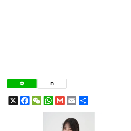
X
Facebook
WeChat
WhatsApp
Gmail
Email
共
有