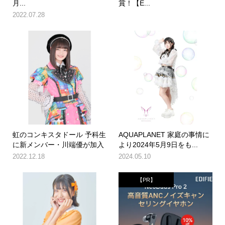
月...
賞！【E...
2022.07.28
虹のコンキスタドール 予科生
AQUAPLANET 家庭の事情に
に新メンバー・川端優が加入
より2024年5月9日をも...
2022.12.18
2024.05.10
【PR】