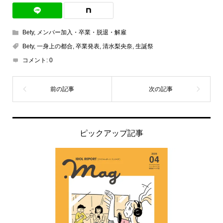
Bety
,
メンバー加入・卒業・脱退・解雇
Bety
,
一身上の都合
,
卒業発表
,
清水梨央奈
,
生誕祭
コメント:
0
ピックアップ記事