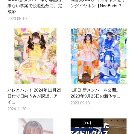
来ない事案で脱退処分に。完
ングイヤホン【NeoBuds P...
成済...
2020.05.10
ハレとハレ！ 2024年11月29
iLiFE! 新メンバーを公開。
日付で日向うみが脱退。ア
2023年9月25日の新体制...
イ...
2023.09.13
2024.11.30
【PR】