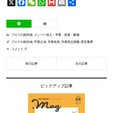
X
Facebook
WeChat
WhatsApp
Gmail
Email
共
有
プエラの絶対値
,
メンバー加入・卒業・脱退・解雇
プエラの絶対値
,
卒業公演
,
卒業発表
,
学業両立困難
,
星宮愛夢
コメント:
0
ピックアップ記事