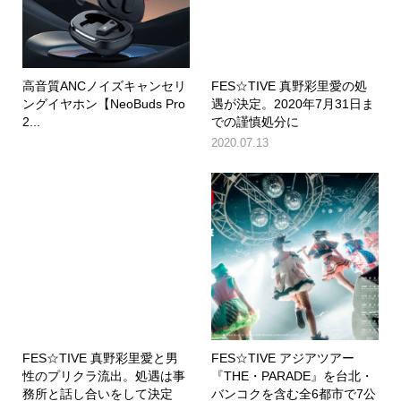
高音質ANCノイズキャンセリ
FES☆TIVE 真野彩里愛の処
ングイヤホン【NeoBuds Pro
遇が決定。2020年7月31日ま
2...
での謹慎処分に
2020.07.13
FES☆TIVE 真野彩里愛と男
FES☆TIVE アジアツアー
性のプリクラ流出。処遇は事
『THE・PARADE』を台北・
務所と話し合いをして決定
バンコクを含む全6都市で7公