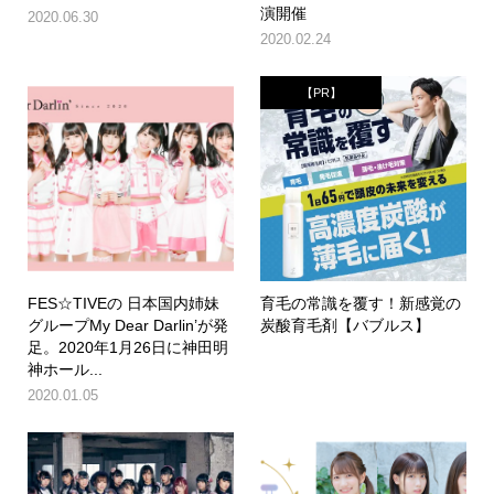
演開催
2020.06.30
2020.02.24
【PR】
FES☆TIVEの 日本国内姉妹
育毛の常識を覆す！新感覚の
グループMy Dear Darlin’が発
炭酸育毛剤【バブルス】
足。2020年1月26日に神田明
神ホール...
2020.01.05