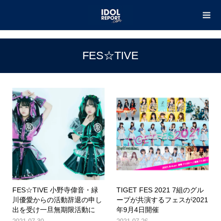
TOP
FES☆TIVE
FES☆TIVE
FES☆TIVE 小野寺偉音・緑
TIGET FES 2021 7組のグル
川優愛からの活動辞退の申し
ープが共演するフェスが2021
出を受け一旦無期限活動に
年9月4日開催