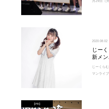
月29日（火）
2020.08.02
じーく
新メン
じーくらむ
マンライブ
【PR】