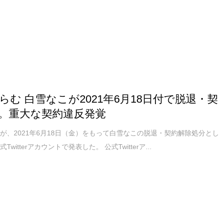
らむ 白雪なこが2021年6月18日付で脱退・契
。重大な契約違反発覚
が、2021年6月18日（金）をもって白雪なこの脱退・契約解除処分と
Twitterアカウントで発表した。 公式Twitterア...