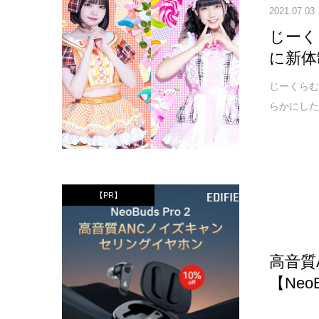
2021.07.03
じーく
に新体
じーくらむ
らかにした
【PR】
高音質
【NeoB