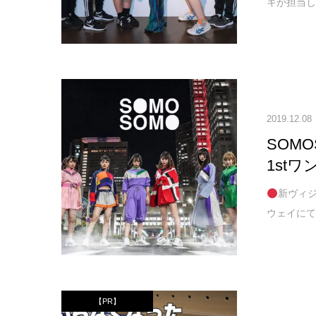
キが担当した
2019.12.08
SOM
1st
新ヴィ
ウェイにて1
【PR】