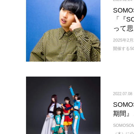
SOM
「『S
って思
2025年
開催するSO
2022.07.08
SOM
期間』
SOMOS
（木）に公式