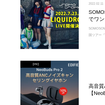
2022.02.11
SOMO
でワン
SOMOS
国ツアー『L
【PR】
高音質
【NeoB