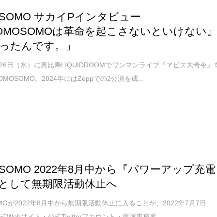
OSOMO サカイPインタビュー
OMOSOMOは革命を起こさないといけない
ったんです。」
2月26日（水）に恵比寿LIQUIDROOMでワンマンライブ『ヱビス大号令』
MOSOMO。2024年にはZeppでの2公演を成...
OSOMO 2022年8月中から『パワーアップ充電
として無期限活動休止へ
OMOが2022年8月中から無期限活動休止に入ることが、2022年7月7日
Webサイト・公式Twitterアカウント・所属事務所...