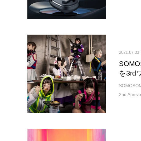
2021.07.03
SOMO
を3r
SOMOS
2nd Annive