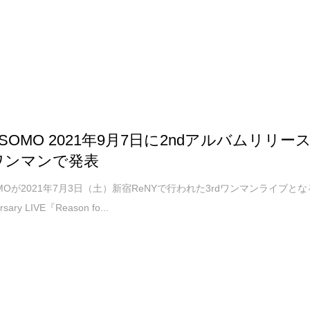
SOMO 2021年9月7日に2ndアルバムリリー
dワンマンで発表
OMOが2021年7月3日（土）新宿ReNYで行われた3rdワンマンライブとな
rsary LIVE『Reason fo...