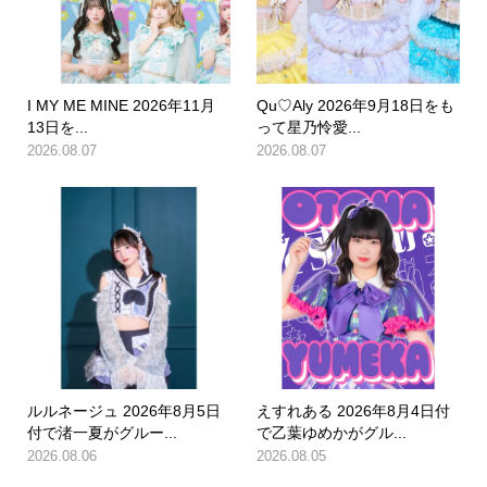
I MY ME MINE 2026年11月
Qu♡Aly 2026年9月18日をも
13日を...
って星乃怜愛...
2026.08.07
2026.08.07
ルルネージュ 2026年8月5日
えすれある 2026年8月4日付
付で渚一夏がグルー...
で乙葉ゆめかがグル...
2026.08.06
2026.08.05