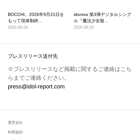
BOCCHI。2026年9月21日を
idoress 第3弾デジタルシング
もって現体制終...
ル『魔法少女疑...
2026.08.04
2026.08.03
プレスリリース送付先
※プレスリリースなど掲載に関するご連絡はこち
らまでご連絡ください。
press@idol-report.com
運営会社
利用規約