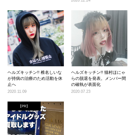
2020.12.24
ヘルズキッチン!! 椎名しいな
ヘルズキッチン!! 猫村ほにゃ
が持病の治療のため活動を休
らの脱退を発表。メンバー間
止へ
の確執が表面化
2020.11.09
2020.07.23
【PR】