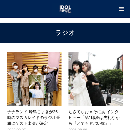
TOP
ラジオ
ラジオ
ナナランド 峰島こまきが26
ちさてぃお x そにあ インタ
時のマスカレイドのラジオ番
ビュー「第1印象は失礼なが
組にゲスト出演が決定
ら『とてもヤバい奴』」