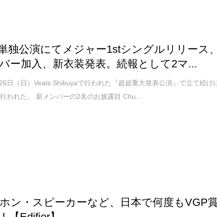
La 単独公演にてメジャー1stシングルリリース
バー加入、新衣装発表。続報として2マ...
月26日（日）Veats Shibuyaで行われた『超超重大発表公演』で立て続け
行われた。 新メンバーの2名のお披露目 Chu...
ホン・スピーカーなど、日本で何度もVGP
【Edifier】