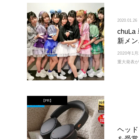
2020.01.26
chu
新メン
2020年1
重大発表が
【PR】
ヘッド
を受賞！