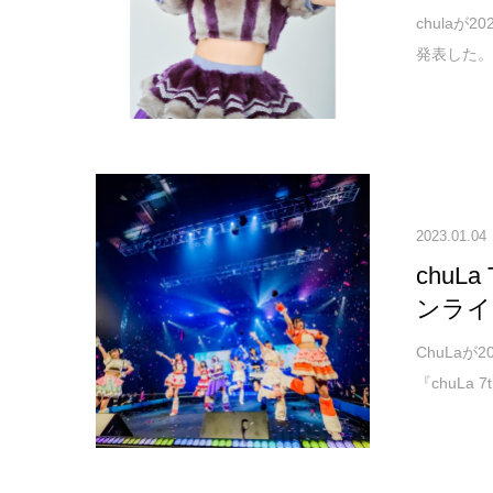
chulaが
発表した。 c
2023.01.04
chuL
ンライ
ChuLaが
『chuLa 7