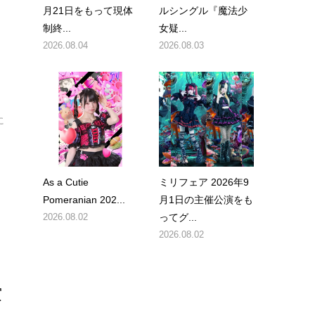
月21日をもって現体
ルシングル『魔法少
制終...
女疑...
2026.08.04
2026.08.03
、
に
As a Cutie
ミリフェア 2026年9
Pomeranian 202...
月1日の主催公演をも
2026.08.02
ってグ...
2026.08.02
賞