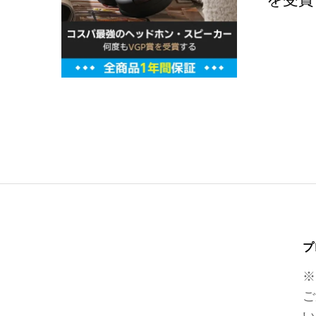
プ
※
ご
い