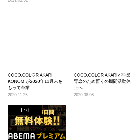
2021.01.31
COCO.COL♡R AKARI・
COCO.COLOR AKARIが学業
KONOMIが2020年11月末を
専念のため暫くの期間活動休
もって卒業
止へ
2020.11.25
2020.08.08
【PR】