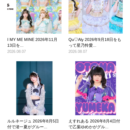
I MY ME MINE 2026年11月
Qu♡Aly 2026年9月18日をも
13日を...
って星乃怜愛...
2026.08.07
2026.08.07
ルルネージュ 2026年8月5日
えすれある 2026年8月4日付
付で渚一夏がグルー...
で乙葉ゆめかがグル...