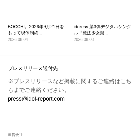
BOCCHI。2026年9月21日を
idoress 第3弾デジタルシング
もって現体制終...
ル『魔法少女疑...
2026.08.04
2026.08.03
プレスリリース送付先
※プレスリリースなど掲載に関するご連絡はこち
らまでご連絡ください。
press@idol-report.com
運営会社