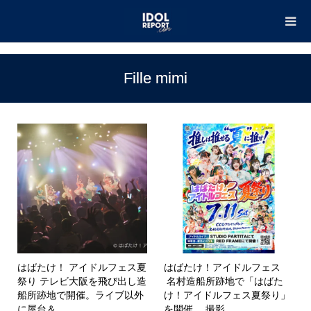
TOP
Fille mimi
Fille mimi
はばたけ！ アイドルフェス夏
はばたけ！アイドルフェス
祭り テレビ大阪を飛び出し造
名村造船所跡地で「はばた
船所跡地で開催。ライブ以外
け！アイドルフェス夏祭り」
に屋台＆...
を開催。 撮影...