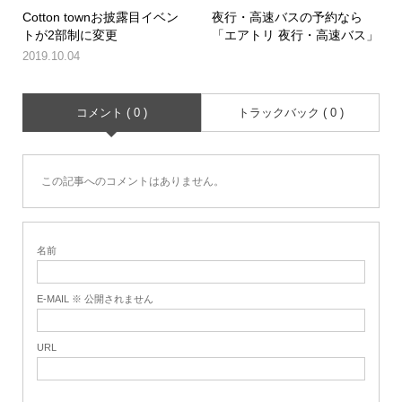
Cotton townお披露目イベン
夜行・高速バスの予約なら
トが2部制に変更
「エアトリ 夜行・高速バス」
2019.10.04
コメント ( 0 )
トラックバック ( 0 )
この記事へのコメントはありません。
名前
E-MAIL ※ 公開されません
URL