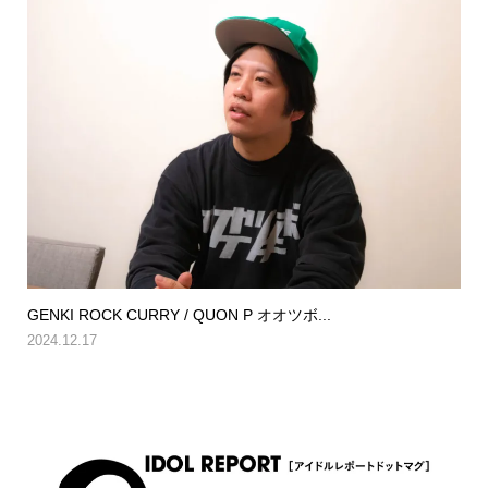
GENKI ROCK CURRY / QUON P オオツボ...
2024.12.17