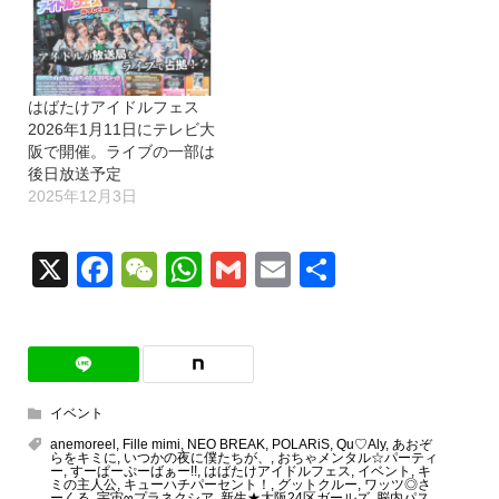
はばたけアイドルフェス
2026年1月11日にテレビ大
阪で開催。ライブの一部は
後日放送予定
2025年12月3日
X
Facebook
WeChat
WhatsApp
Gmail
Email
共
有
イベント
anemoreel
,
Fille mimi
,
NEO BREAK
,
POLARiS
,
Qu♡Aly
,
あおぞ
らをキミに
,
いつかの夜に僕たちが、
,
おちゃメンタル☆パーティ
ー
,
すーぱーぷーばぁー!!
,
はばたけアイドルフェス
,
イベント
,
キ
ミの主人公
,
キューハチパーセント！
,
グットクルー
,
ワッツ◎さ
ーくる
,
宇宙∞プラネクシア
,
新生★大阪24区ガールズ
,
脳内パス