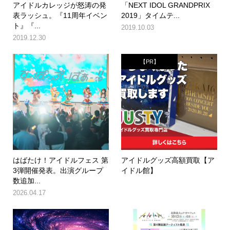
アイドルカレッジが怒涛の発
「NEXT IDOL GRANDPRIX
表ラッシュ。『11周年イベン
2019」タイムテ...
ト』『...
2019.10.03
2019.12.30
【PR】
はばたけ！アイドルフェス 第
アイドルグッズ高額買取【ア
3弾開催発表。出演グループ
イドル館】
数追加...
2026.04.17