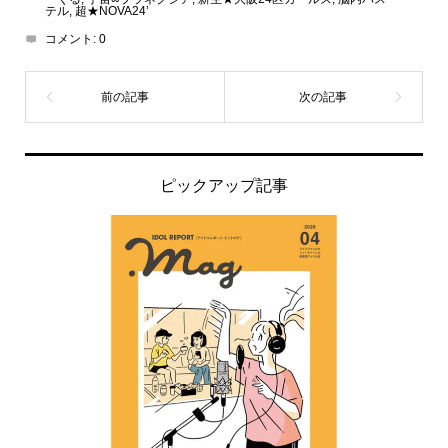
テル
,
超★NOVA24’
コメント:
0
ピックアップ記事