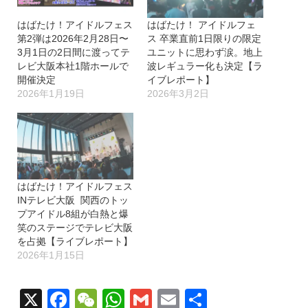
はばたけ！アイドルフェス
はばたけ！ アイドルフェ
第2弾は2026年2月28日〜
ス 卒業直前1日限りの限定
3月1日の2日間に渡ってテ
ユニットに思わず涙。地上
レビ大阪本社1階ホールで
波レギュラー化も決定【ラ
開催決定
イブレポート】
2026年1月19日
2026年3月2日
はばたけ！アイドルフェス
INテレビ大阪 関西のトッ
プアイドル8組が白熱と爆
笑のステージでテレビ大阪
を占拠【ライブレポート】
2026年1月15日
X
Facebook
WeChat
WhatsApp
Gmail
Email
共