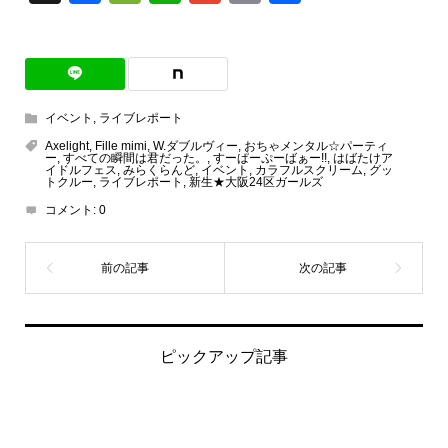
有
イベント
,
ライブレポート
Axelight
,
Fille mimi
,
W.ダブルヴィー
,
おちゃメンタル☆パーティ
ー
,
すべての瞬間は君だった。
,
すーぱーぷーばぁー!!
,
はばたけア
イドルフェス
,
みらくらんど
,
イベント
,
カラフルスクリーム
,
グッ
トクルー
,
ライブレポート
,
新生★大阪24区ガールズ
コメント:
0
ピックアップ記事