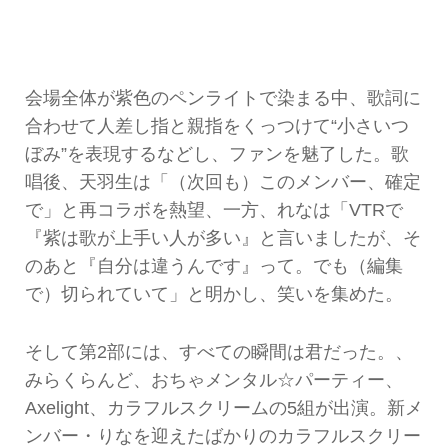
会場全体が紫色のペンライトで染まる中、歌詞に
合わせて人差し指と親指をくっつけて“小さいつ
ぼみ”を表現するなどし、ファンを魅了した。歌
唱後、天羽生は「（次回も）このメンバー、確定
で」と再コラボを熱望、一方、れなは「VTRで
『紫は歌が上手い人が多い』と言いましたが、そ
のあと『自分は違うんです』って。でも（編集
で）切られていて」と明かし、笑いを集めた。
そして第2部には、すべての瞬間は君だった。、
みらくらんど、おちゃメンタル☆パーティー、
Axelight、カラフルスクリームの5組が出演。新メ
ンバー・りなを迎えたばかりのカラフルスクリー