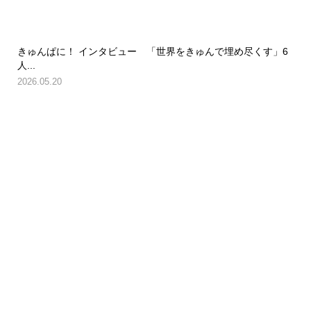
きゅんぱに！ インタビュー 「世界をきゅんで埋め尽くす」6
人...
2026.05.20