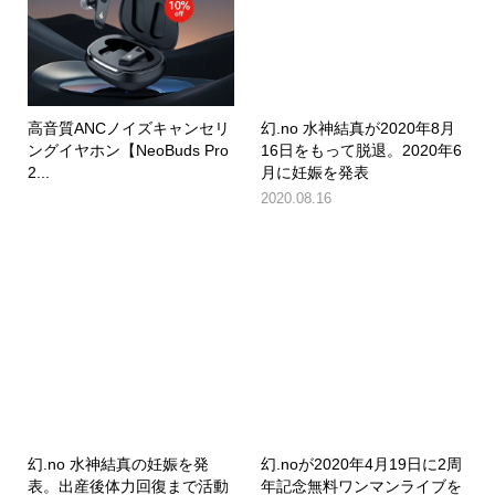
高音質ANCノイズキャンセリ
幻.no 水神結真が2020年8月
ングイヤホン【NeoBuds Pro
16日をもって脱退。2020年6
2...
月に妊娠を発表
2020.08.16
幻.no 水神結真の妊娠を発
幻.noが2020年4月19日に2周
表。出産後体力回復まで活動
年記念無料ワンマンライブを