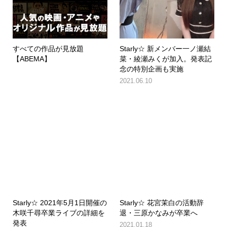
すべての作品が見放題
Starly☆ 新メンバー一ノ瀬結
【ABEMA】
菜・綾瀬みくが加入。発表記
念の特別企画も実施
2021.06.10
Starly☆ 2021年5月1日開催の
Starly☆ 花宮茉白の活動辞
木咲千尋卒業ライブの詳細を
退・三原かなみが卒業へ
発表
2021.01.18