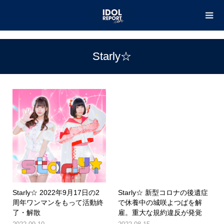
TOP
Starly☆
Starly☆
Starly☆ 2022年9月17日の2
Starly☆ 新型コロナの後遺症
周年ワンマンをもって活動終
で休養中の城咲よつばを解
了・解散
雇。重大な規約違反が発覚