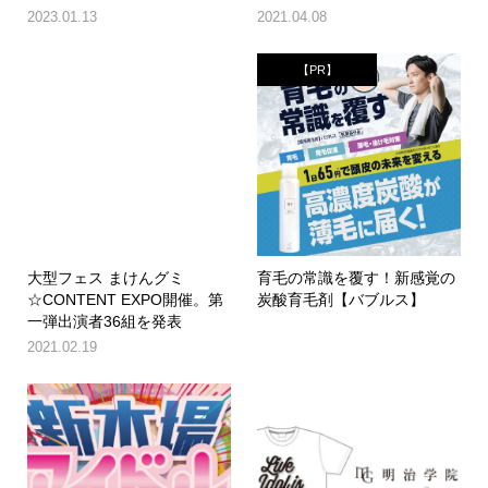
2023.01.13
2021.04.08
【PR】
大型フェス まけんグミ
育毛の常識を覆す！新感覚の
☆CONTENT EXPO開催。第
炭酸育毛剤【バブルス】
一弾出演者36組を発表
2021.02.19