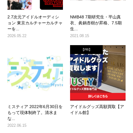
2.7次元アイドルオーディシ
NMB48 7期研究生・平山真
ョン 東京カルチャーカルチャ
衣、眞鍋杏樹が昇格、7.5期
ーを...
生...
2026.05.22
2021.08.15
【PR】
ミスティア 2022年6月30日を
アイドルグッズ高額買取【ア
もって現体制終了。清水ま
イドル館】
な...
2022.06.15