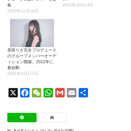
集
2025年10月14日
2022年12月16日
里咲りさ完全プロデュース
のグループメンバーオーデ
ィション開催。2022年に
春始動
2021年12月17日
X
Facebook
WeChat
WhatsApp
Gmail
Email
共
有
オーディション
,
コレコレガールズ(仮)