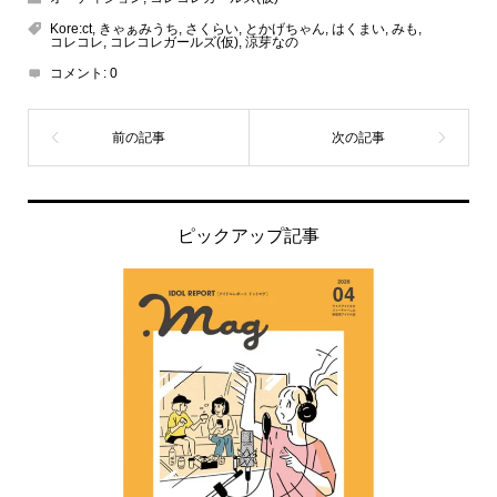
Kore:ct
,
きゃぁみうち
,
さくらい
,
とかげちゃん
,
はくまい
,
みも
,
コレコレ
,
コレコレガールズ(仮)
,
涼芽なの
コメント:
0
ピックアップ記事