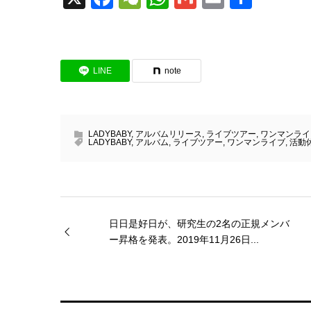
有
LINE
note
LADYBABY
,
アルバムリリース
,
ライブツアー
,
ワンマンライ
LADYBABY
,
アルバム
,
ライブツアー
,
ワンマンライブ
,
活動
日日是好日が、研究生の2名の正規メンバ
ー昇格を発表。2019年11月26日...