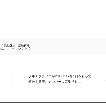
ブ
,
活動休止／活動再開
休止
コメント:
0
ヲルナタティヴが2019年12月1日をもって
解散を発表。メンバーは音楽活動...