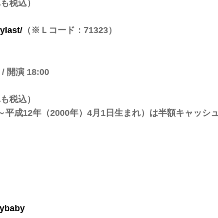
ずれも税込）
ylast/
（※Ｌコード：71323）
 開演 18:00
）
ずれも税込）
日～平成12年（2000年）4月1日生まれ）は半額キャッシ
adybaby