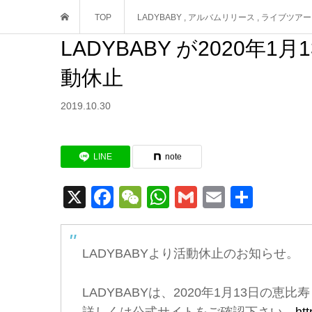
TOP
LADYBABY
,
アルバムリリース
,
ライブツアー
LADYBABY が2020
動休止
2019.10.30
LINE
note
X
Facebook
WeChat
WhatsApp
Gmail
Email
共
有
LADYBABYより活動休止のお知らせ。
LADYBABYは、2020年1月13日