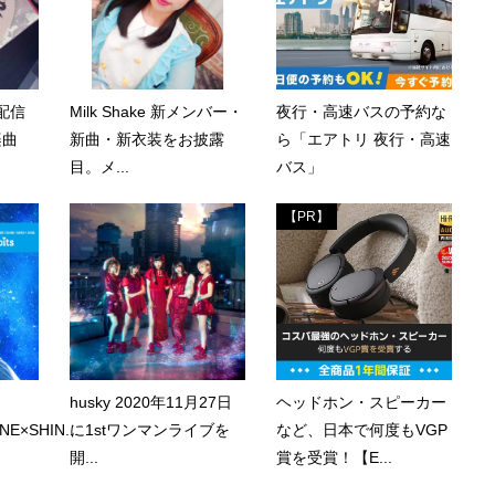
日配信
Milk Shake 新メンバー・
夜行・高速バスの予約な
楽曲
新曲・新衣装をお披露
ら「エアトリ 夜行・高速
目。メ...
バス」
【PR】
husky 2020年11月27日
ヘッドホン・スピーカー
NE×SHIN...
に1stワンマンライブを
など、日本で何度もVGP
開...
賞を受賞！【E...