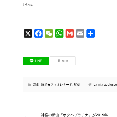
いいね:
X
Facebook
WeChat
WhatsApp
Gmail
Email
共
有
LINE
note
新曲
,
綺星★フィオレナード
,
配信
La mia adolesce
神宿の新曲『ボクハプラチナ』が2019年