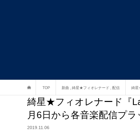
TOP
新曲
,
綺星★フィオレナード
,
配信
綺星
綺星★フィオレナード『La mia
月6日から各音楽配信プラ
2019.11.06