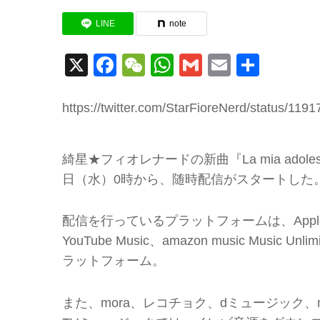
LINE
note
X
Facebook
WeChat
WhatsApp
Gmail
Email
共
有
https://twitter.com/StarFioreNerd/status/1
綺星★フィオレナードの新曲『La mia adol
日（水）0時から、随時配信がスタートした
配信を行っているプラットフォームは、Apple Music、
YouTube Music、amazon music Mus
ラットフォーム。
また、mora、レコチョク、dミュージック、music