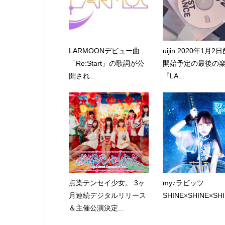
LARMOONデビュー曲
uijin 2020年1月2
「Re:Start」の歌詞が公
開始予定の最後の
開され...
『LA...
点染テンセイ少女。 3ヶ
my♪ラビッツ
月連続デジタルリリース
SHINE×SHINE×SHI
＆主催公演決定...