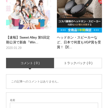
【速報】Sweet Alley 第5回定
ヘッドホン・スピーカーな
期公演で新曲『Win...
ど、日本で何度もVGP賞を受
賞！【E...
2020.01.29
コメント ( 0 )
トラックバック ( 0 )
この記事へのコメントはありません。
名前