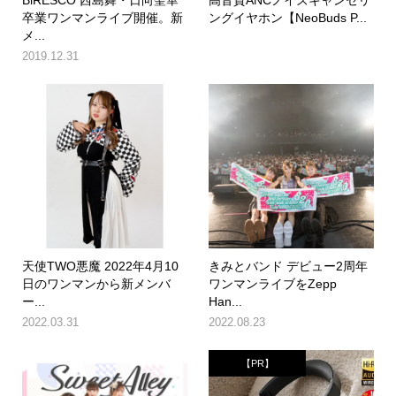
卒業ワンマンライブ開催。新
ングイヤホン【NeoBuds P...
メ...
2019.12.31
天使TWO悪魔 2022年4月10
きみとバンド デビュー2周年
日のワンマンから新メンバ
ワンマンライブをZepp
ー...
Han...
2022.03.31
2022.08.23
【PR】