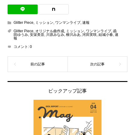
Glitter Piece
,
ミッション
,
ワンマンライブ
,
速報
Glitter Piece
,
オリジナル曲作成
,
ミッション
,
ワンマンライブ
,
函
田ゆうみ
,
安栄美音
,
川原みなみ
,
柳川みあ
,
河田実咲
,
結城小春
,
速
報
コメント:
0
ピックアップ記事