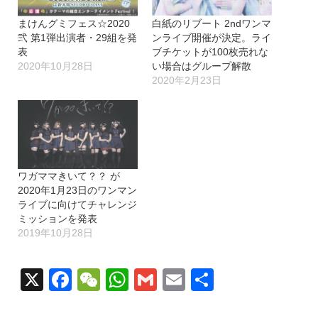
まけんグミフェス☆2020
白紙のリブート 2ndワンマ
弐 第1弾出演者・29組を発
ンライブ開催が決定。ライ
表
ブチケットが100枚売れな
2020年10月28日
い場合はグループ解散
2020年2月23日
ワガママきいて？？ が
2020年1月23日のワンマン
ライブに向けてチャレンジ
ミッションを発表
2019年10月28日
X
Facebook
WeChat
WhatsApp
Gmail
Email
共
有