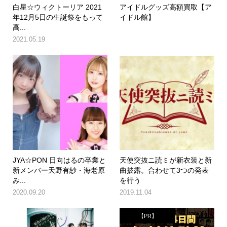
白星☆ウィクトーリア 2021
アイドルグッズ高額買取【ア
年12月5日の生誕祭をもって
イドル館】
高...
2021.05.19
JYA☆PON 日向はるの卒業と
天使突抜ニ読ミが新衣装と新
新メンバー天野有紗・海老原
曲披露。合わせて3つの発表
み...
を行う
2020.09.20
2019.11.04
【PR】