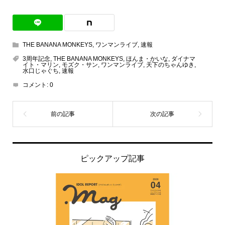
THE BANANA MONKEYS
,
ワンマンライブ
,
速報
3周年記念
,
THE BANANA MONKEYS
,
ほんま・かいな
,
ダイナマ
イト・マリン
,
モズク・サン
,
ワンマンライブ
,
天下のちゃんゆき
,
水口じゃぐち
,
速報
コメント:
0
ピックアップ記事